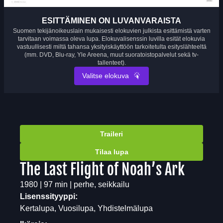
ESITTÄMINEN ON LUVANVARAISTA
Suomen tekijänoikeuslain mukaisesti elokuvien julkista esittämistä varten
tarvitaan voimassa oleva lupa. Elokuvalisenssin luvilla esität elokuvia
vastuullisesti miltä tahansa yksityiskäyttöön tarkoitetulta esityslähteeltä
(mm. DVD, Blu-ray, Yle Areena, muut suoratoistopalvelut sekä tv-
tallenteet).
Valitse elokuva
Traileri
Tilaa lupa
The Last Flight of Noah’s Ark
1980 | 97 min | perhe, seikkailu
Lisenssityyppi:
Kertalupa, Vuosilupa, Yhdistelmälupa