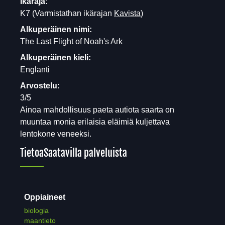
Ikäraja:
K7
(Varmistathan ikärajan
Kavista
)
Alkuperäinen nimi:
The Last Flight of Noah's Ark
Alkuperäinen kieli:
Englanti
Arvostelu:
3/5
Ainoa mahdollisuus paeta autiota saarta on
muuntaa monia erilaisia eläimiä kuljettava
lentokone veneeksi.
Tietoa
Saatavilla palveluista
Oppiaineet
biologia
maantieto