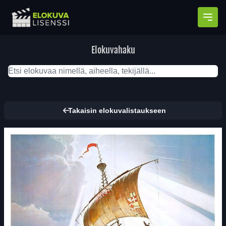
Avaa
Elokuvahaku
Takaisin elokuvalistaukseen