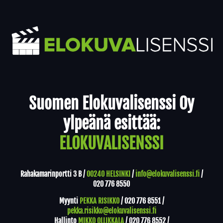
Yhteystiedot
Suomen Elokuvalisenssi Oy
ylpeänä esittää:
ELOKUVALISENSSI
Rahakamarinportti 3 B /
00240 HELSINKI
/
info@elokuvalisenssi.fi
/
020 776 8550
Myynti
PEKKA RISIKKO
/
020 776 8551
/
pekka.risikko@elokuvalisenssi.fi
Hallinto
MIKKO OLLIKKALA
/
020 776 8552
/