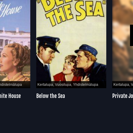
istelmälupa
Kertalupa, Vuosilupa, Yhdistelmälupa
Kertalupa, Vu
te House
Below the Sea
Private Jon