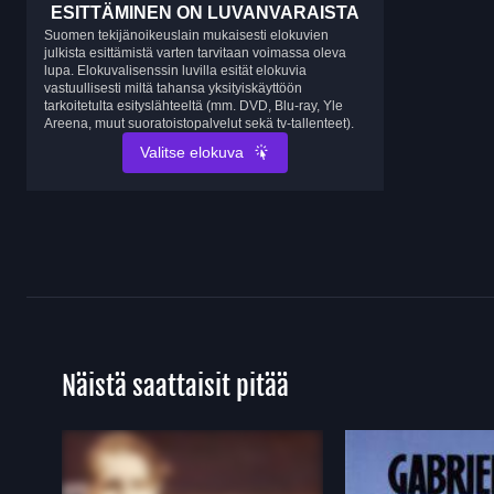
ESITTÄMINEN ON LUVANVARAISTA
Suomen tekijänoikeuslain mukaisesti elokuvien
julkista esittämistä varten tarvitaan voimassa oleva
lupa. Elokuvalisenssin luvilla esität elokuvia
vastuullisesti miltä tahansa yksityiskäyttöön
tarkoitetulta esityslähteeltä (mm. DVD, Blu-ray, Yle
Areena, muut suoratoistopalvelut sekä tv-tallenteet).
Valitse elokuva
Näistä saattaisit pitää