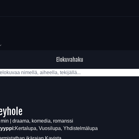
Elokuvahaku
eyhole
 min | draama, komedia, romanssi
tyyppi:
Kertalupa, Vuosilupa, Yhdistelmälupa
armistathan ikärajan
Kavista