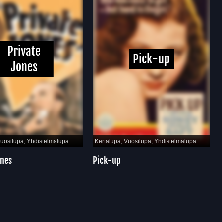
Private
Pick-up
Jones
osilupa, Yhdistelmälupa
Kertalupa, Vuosilupa, Yhdistelmälupa
Ke
es
Pick-up
Th