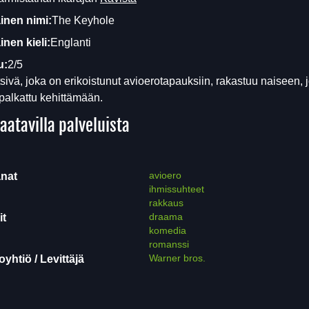
inen nimi:
The Keyhole
nen kieli:
Englanti
u:
2/5
tsivä, joka on erikoistunut avioerotapauksiin, rakastuu naiseen, 
palkattu kehittämään.
aatavilla palveluista
avioero
nat
ihmissuhteet
rakkaus
draama
it
komedia
romanssi
Warner bros.
yhtiö / Levittäjä