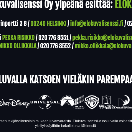
uvalisenssi Oy ylpeänä esittää:
ELOK
nportti 3 B /
00240 HELSINKI
/
info@elokuvalisenssi.fi
/
0
i
PEKKA RISIKKO
/
020 776 8551
/
pekka.risikko@elokuvalise
MIKKO OLLIKKALA
/
020 776 8552
/
mikko.ollikkala@elokuval
LUVALLA KATSOEN VIELÄKIN PAREMPA
en tekijänoikeuslain mukaan luvanvaraista. Elokuvalisenssi-vuosiluvalla voit esi
yksityiskäyttöön tarkoitetusta lähteestä.