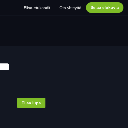
Selaa elokuvia
Elisa-etukoodit
Ota yhteyttä
Tilaa lupa