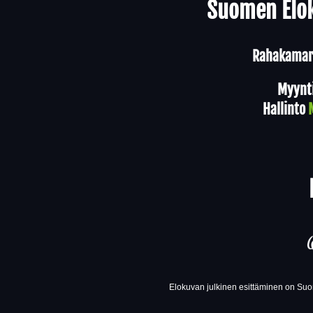
Suomen Elok
Rahakamari
Myynt
Hallinto
Elokuvan julkinen esittäminen on Suom