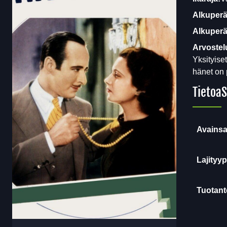
Alkuperä
Alkuperäi
Arvostel
Yksityise
hänet on 
Tietoa
S
Avainsa
Lajityyp
Tuotanto