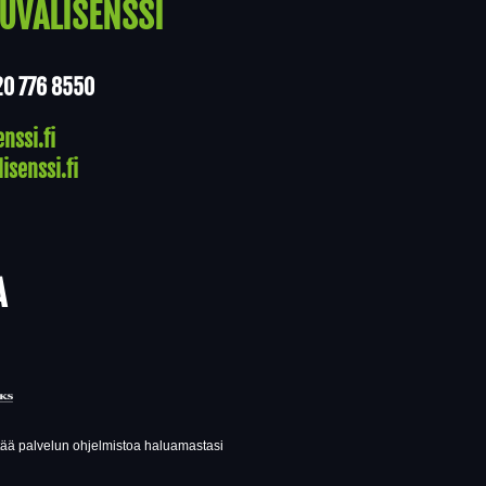
UVALISENSSI
20 776 8550
nssi.fi
isenssi.fi
A
ttää palvelun ohjelmistoa haluamastasi