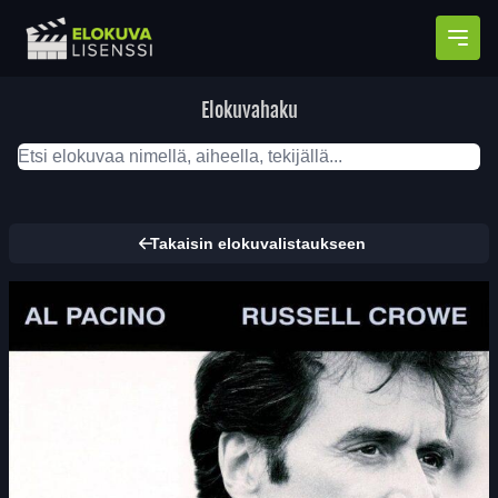
Avaa
Elokuvahaku
Takaisin elokuvalistaukseen