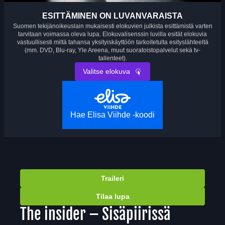
ESITTÄMINEN ON LUVANVARAISTA
Suomen tekijänoikeuslain mukaisesti elokuvien julkista esittämistä varten
tarvitaan voimassa oleva lupa. Elokuvalisenssin luvilla esität elokuvia
vastuullisesti miltä tahansa yksityiskäyttöön tarkoitetulta esityslähteeltä
(mm. DVD, Blu-ray, Yle Areena, muut suoratoistopalvelut sekä tv-
tallenteet).
Valitse elokuva
Hae Elisa Viihde -koodi
Traileri
Tilaa lupa
The insider – Sisäpiirissä