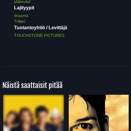
yläkoulut
Lajityypit
draama
Trilleri
Tuotantoyhtiö / Levittäjä
TOUCHSTONE PICTURES
Näistä saattaisit pitää