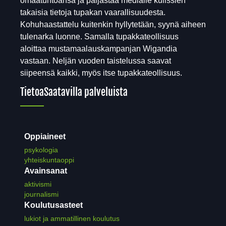
omaatuntoansa ja paljastaa medialle kulissien
takaisia tietoja tupakan vaarallisuudesta.
Kohuhaastattelu kuitenkin hyllytetään, syynä aiheen
tulenarka luonne. Samalla tupakkateollisuus
aloittaa mustamaalauskampanjan Wigandia
vastaan. Neljän vuoden taistelussa saavat
siipeensä kaikki, myös itse tupakkateollisuus.
Tietoa
Saatavilla palveluista
Oppiaineet
psykologia
yhteiskuntaoppi
Avainsanat
aktivismi
journalismi
Koulutusasteet
lukiot ja ammatillinen koulutus