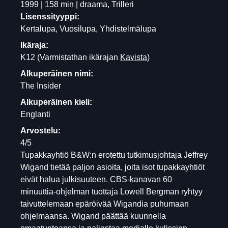
1999 | 158 min | draama, Trilleri
Lisenssityyppi:
Kertalupa, Vuosilupa, Yhdistelmälupa
Ikäraja:
K12
(Varmistathan ikärajan
Kavista
)
Alkuperäinen nimi:
The Insider
Alkuperäinen kieli:
Englanti
Arvostelu:
4/5
Tupakkayhtiö B&W:n erotettu tutkimusjohtaja Jeffrey
Wigand tietää paljon asioita, joita isot tupakkayhtiöt
eivät halua julkisuuteen. CBS-kanavan 60
minuuttia-ohjelman tuottaja Lowell Bergman ryhtyy
taivuttelemaan epäröivää Wigandia puhumaan
ohjelmaansa. Wigand päättää kuunnella