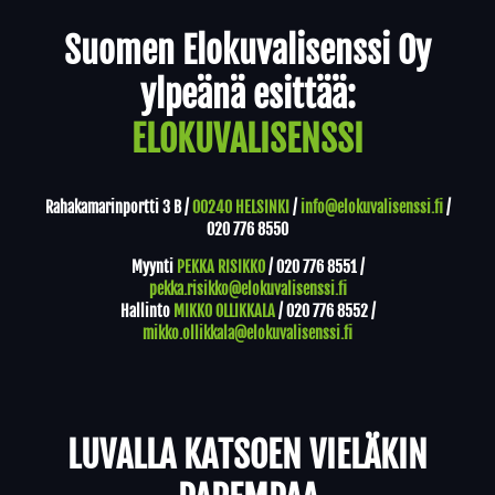
Yhteystiedot
Suomen Elokuvalisenssi Oy
ylpeänä esittää:
ELOKUVALISENSSI
Rahakamarinportti 3 B /
00240 HELSINKI
/
info@elokuvalisenssi.fi
/
020 776 8550
Myynti
PEKKA RISIKKO
/
020 776 8551
/
pekka.risikko@elokuvalisenssi.fi
Hallinto
MIKKO OLLIKKALA
/
020 776 8552
/
mikko.ollikkala@elokuvalisenssi.fi
LUVALLA KATSOEN VIELÄKIN