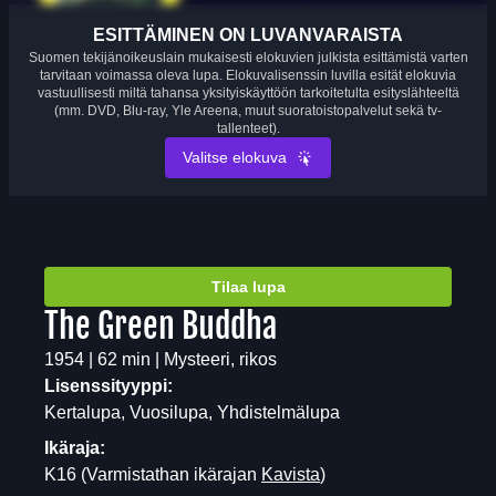
ESITTÄMINEN ON LUVANVARAISTA
Suomen tekijänoikeuslain mukaisesti elokuvien julkista esittämistä varten
tarvitaan voimassa oleva lupa. Elokuvalisenssin luvilla esität elokuvia
vastuullisesti miltä tahansa yksityiskäyttöön tarkoitetulta esityslähteeltä
(mm. DVD, Blu-ray, Yle Areena, muut suoratoistopalvelut sekä tv-
tallenteet).
Valitse elokuva
Tilaa lupa
The Green Buddha
1954 | 62 min | Mysteeri, rikos
Lisenssityyppi:
Kertalupa, Vuosilupa, Yhdistelmälupa
Ikäraja:
K16
(Varmistathan ikärajan
Kavista
)