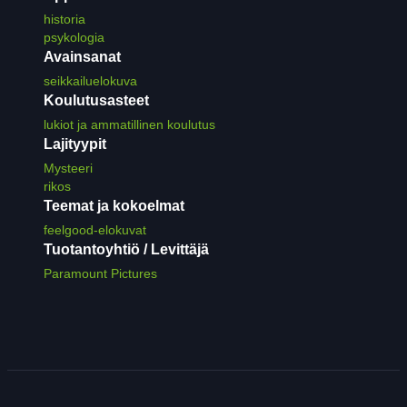
historia
psykologia
Avainsanat
seikkailuelokuva
Koulutusasteet
lukiot ja ammatillinen koulutus
Lajityypit
Mysteeri
rikos
Teemat ja kokoelmat
feelgood-elokuvat
Tuotantoyhtiö / Levittäjä
Paramount Pictures