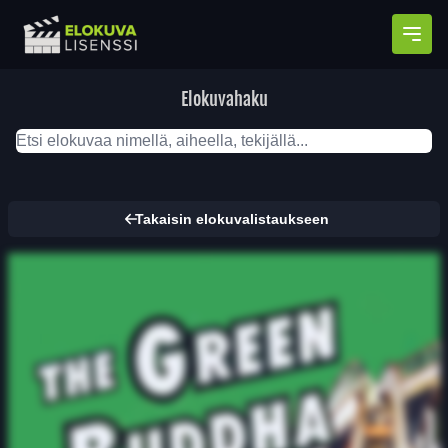
Avaa
Elokuvahaku
Takaisin elokuvalistaukseen