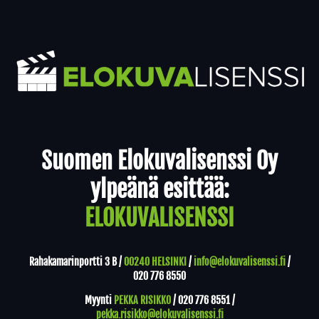
Yhteystiedot
Suomen Elokuvalisenssi Oy
ylpeänä esittää:
ELOKUVALISENSSI
Rahakamarinportti 3 B /
00240 HELSINKI
/
info@elokuvalisenssi.fi
/
020 776 8550
Myynti
PEKKA RISIKKO
/
020 776 8551
/
pekka.risikko@elokuvalisenssi.fi