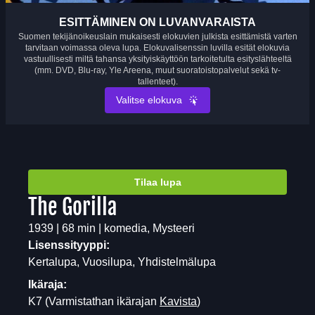
ESITTÄMINEN ON LUVANVARAISTA
Suomen tekijänoikeuslain mukaisesti elokuvien julkista esittämistä varten
tarvitaan voimassa oleva lupa. Elokuvalisenssin luvilla esität elokuvia
vastuullisesti miltä tahansa yksityiskäyttöön tarkoitetulta esityslähteeltä
(mm. DVD, Blu-ray, Yle Areena, muut suoratoistopalvelut sekä tv-
tallenteet).
Valitse elokuva
Tilaa lupa
The Gorilla
1939 | 68 min | komedia, Mysteeri
Lisenssityyppi:
Kertalupa, Vuosilupa, Yhdistelmälupa
Ikäraja:
K7
(Varmistathan ikärajan
Kavista
)