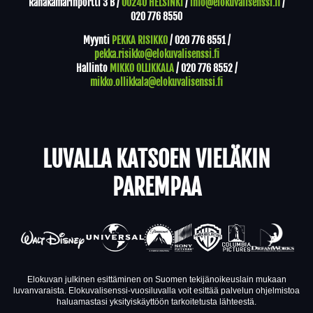
Rahakamarinportti 3 B /
00240 HELSINKI
/
info@elokuvalisenssi.fi
/
020 776 8550
Myynti
PEKKA RISIKKO
/
020 776 8551
/
pekka.risikko@elokuvalisenssi.fi
Hallinto
MIKKO OLLIKKALA
/
020 776 8552
/
mikko.ollikkala@elokuvalisenssi.fi
LUVALLA KATSOEN VIELÄKIN
PAREMPAA
Elokuvan julkinen esittäminen on Suomen tekijänoikeuslain mukaan
luvanvaraista. Elokuvalisenssi-vuosiluvalla voit esittää palvelun ohjelmistoa
haluamastasi yksityiskäyttöön tarkoitetusta lähteestä.