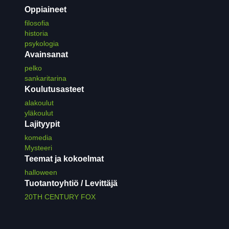
Oppiaineet
filosofia
historia
psykologia
Avainsanat
pelko
sankaritarina
Koulutusasteet
alakoulut
yläkoulut
Lajityypit
komedia
Mysteeri
Teemat ja kokoelmat
halloween
Tuotantoyhtiö / Levittäjä
20TH CENTURY FOX