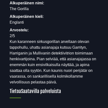
Alkuperäinen nimi:
The Gorilla
Alkuperäinen kieli:
Englanti
Arvostelu:
2/5
Kun karanneen sirkusgorillan arvellaan olevan
tappohullu, uhattu asianajaja kutsuu Garrityn,
Harriganin ja Mullivanin detektiivitrion toimimaan
henkivartijoina. Pian selviää, että asianajajassa on
enemmän kuin ensivilkaisulla näyttää, ja apina
saattaa olla syytön. Kun kaunis nuori perijätär on
vaarassa, on sankarillisella kolmikollamme
velvollisuus pelastaa päivä.
Tietoa
Saatavilla palveluista