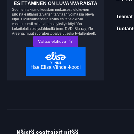
ESITTÄMINEN ON LUVANVARAISTA
Suomen tekijänoikeuslain mukaisesti elokuvien
julkista esittämistä varten tarvitaan voimassa oleva
Teemat 
lupa. Elokuvalisenssin luvilla esität elokuvia
vastuullisesti miltä tahansa yksityiskäyttöön
Tuotanto
tarkoitetulta esityslähteeltä (mm. DVD, Blu-ray, Yle
Areena, muut suoratoistopalvelut sekä tv-tallenteet).
Valitse elokuva
Hae Elisa Viihde -koodi
Näistä saattaisit pitää