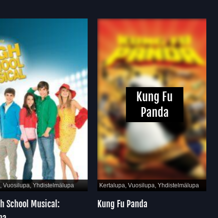
Kung Fu
Panda
Vuosilupa, Yhdistelmälupa
Kertalupa, Vuosilupa, Yhdistelmälupa
 School Musical:
Kung Fu Panda
a