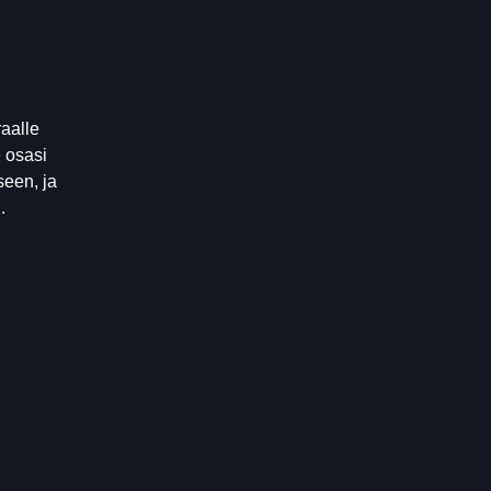
raalle
 osasi
seen, ja
.