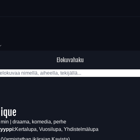
Elokuvahaku
lique
 min | draama, komedia, perhe
tyyppi:
Kertalupa, Vuosilupa, Yhdistelmälupa
S
(Varmistathan ikärajan
Kavista
)