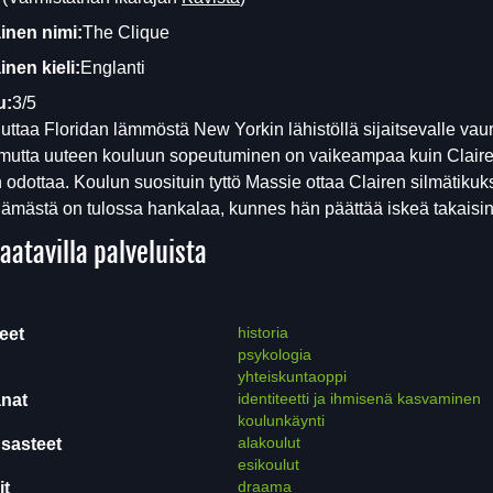
inen nimi:
The Clique
nen kieli:
Englanti
u:
3/5
uttaa Floridan lämmöstä New Yorkin lähistöllä sijaitsevalle vau
 mutta uuteen kouluun sopeutuminen on vaikeampaa kuin Claire
 odottaa. Koulun suosituin tyttö Massie ottaa Clairen silmätikuk
lämästä on tulossa hankalaa, kunnes hän päättää iskeä takaisin
aatavilla palveluista
historia
eet
psykologia
yhteiskuntaoppi
identiteetti ja ihmisenä kasvaminen
nat
koulunkäynti
alakoulut
sasteet
esikoulut
draama
it