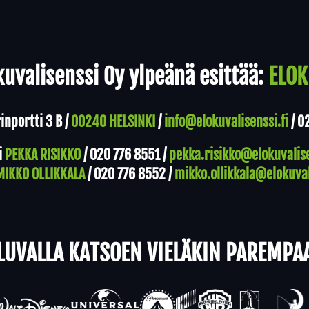
uvalisenssi Oy ylpeänä esittää:
ELOK
nportti 3 B /
00240 HELSINKI
/
info@elokuvalisenssi.fi
/
0
i
PEKKA RISIKKO
/
020 776 8551
/
pekka.risikko@elokuvalise
MIKKO OLLIKKALA
/
020 776 8552
/
mikko.ollikkala@elokuval
LUVALLA KATSOEN VIELÄKIN PAREMPA