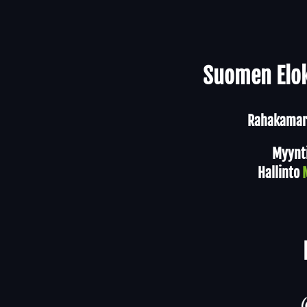
Yhteystiedot
Suomen Elok
Rahakamari
Myynt
Hallinto