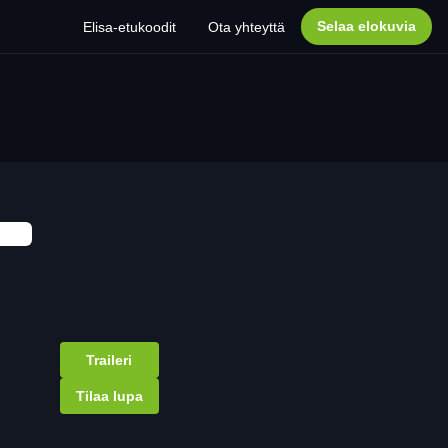
Selaa elokuvia
Elisa-etukoodit
Ota yhteyttä
Traileri
Tilaa lupa