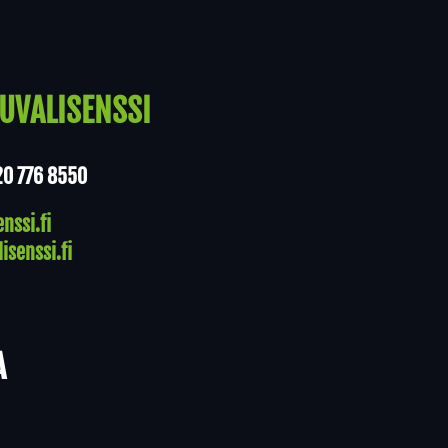
UVALISENSSI
20 776 8550
nssi.fi
isenssi.fi
A