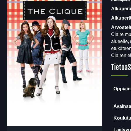
Alkuperä
Alkuperäi
Arvostel
Claire mu
alueelle,
etukäteen
Clairen e
Tietoa
S
Oppiain
Avainsa
Koulutu
Lajityyp