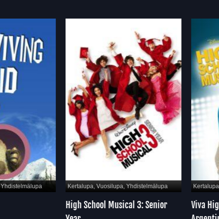
hdistelmälupa
Kertalupa, Vuosilupa, Yhdistelmälupa
Kertalupa, 
High School Musical 3: Senior
Viva High
Year
Argentin