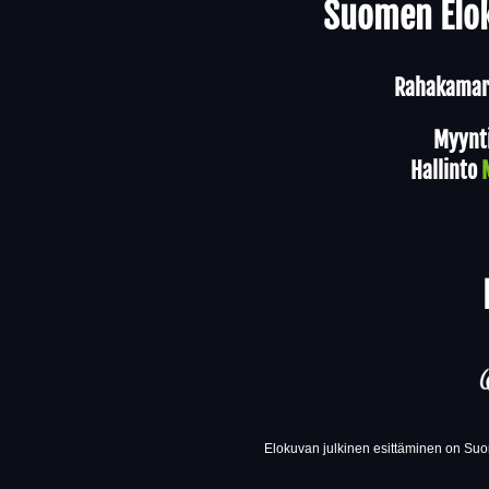
Suomen Elok
Rahakamari
Myynt
Hallinto
Elokuvan julkinen esittäminen on Suom