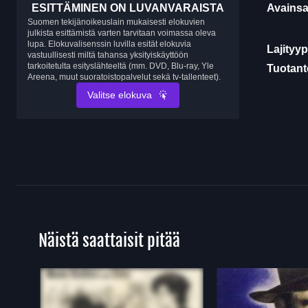
ESITTÄMINEN ON LUVANVARAISTA
Avainsa
Suomen tekijänoikeuslain mukaisesti elokuvien
julkista esittämistä varten tarvitaan voimassa oleva
lupa. Elokuvalisenssin luvilla esität elokuvia
Lajityyp
vastuullisesti miltä tahansa yksityiskäyttöön
tarkoitetulta esityslähteeltä (mm. DVD, Blu-ray, Yle
Tuotanto
Areena, muut suoratoistopalvelut sekä tv-tallenteet).
Valitse elokuva
Näistä saattaisit pitää