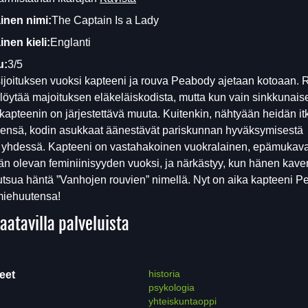
inen nimi:
The Captain Is a Lady
nen kieli:
Englanti
u:
3/5
joituksen vuoksi kapteeni ja rouva Peabody ajetaan kotoaan.
öytää majoituksen eläkeläiskodista, mutta kun vain sinkkunaise
a, kapteenin on järjestettävä muuta. Kuitenkin, nähtyään heidän i
sensä, kodin asukkaat äänestävät pariskunnan hyväksymisestä
yhdessä. Kapteeni on vastahakoinen vuokralainen, epämukav
än olevan feminiinisyyden vuoksi, ja närkästyy, kun hänen kave
utsua häntä ”Vanhojen rouvien” nimellä. Nyt on aika kapteeni 
miehuutensa!
aatavilla palveluista
historia
eet
psykologia
yhteiskuntaoppi