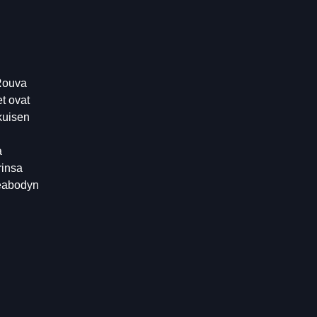
 Rouva
t ovat
tkuisen
a
rinsa
Peabodyn