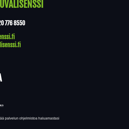
UVALISENSSI
20 776 8550
nssi.fi
isenssi.fi
A
ttää palvelun ohjelmistoa haluamastasi