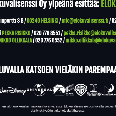
uvalisenssi Oy ylpeänä esittää:
ELOK
nportti 3 B /
00240 HELSINKI
/
info@elokuvalisenssi.fi
/
0
i
PEKKA RISIKKO
/
020 776 8551
/
pekka.risikko@elokuvalise
MIKKO OLLIKKALA
/
020 776 8552
/
mikko.ollikkala@elokuval
LUVALLA KATSOEN VIELÄKIN PAREMPA
en tekijänoikeuslain mukaan luvanvaraista. Elokuvalisenssi-vuosiluvalla voit esi
yksityiskäyttöön tarkoitetusta lähteestä.