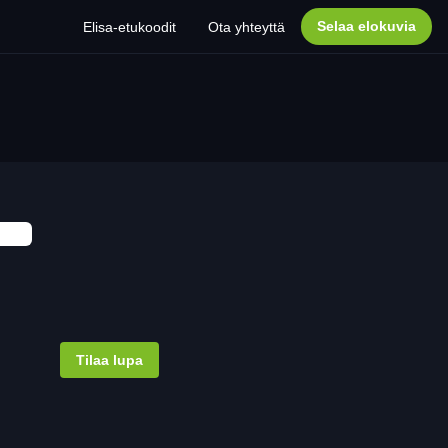
Selaa elokuvia
Elisa-etukoodit
Ota yhteyttä
Tilaa lupa