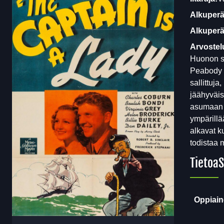
Alkuperä
Alkuperäi
Arvostel
Huonon si
Peabody l
sallittuj
jäähyväi
asumaan 
ympärillä
alkavat k
todistaa 
Tietoa
S
Oppiain