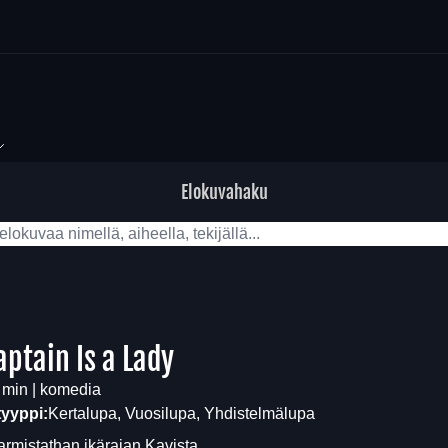
Elokuvahaku
aptain Is a Lady
 min | komedia
tyyppi:
Kertalupa, Vuosilupa, Yhdistelmälupa
armistathan ikärajan
Kavista