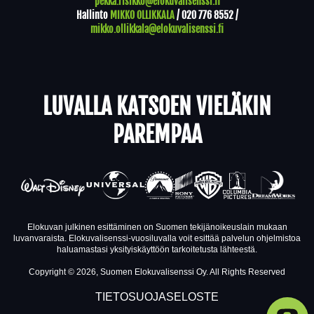
pekka.risikko@elokuvalisenssi.fi
Hallinto
MIKKO OLLIKKALA
/
020 776 8552
/
mikko.ollikkala@elokuvalisenssi.fi
LUVALLA KATSOEN VIELÄKIN
PAREMPAA
Elokuvan julkinen esittäminen on Suomen tekijänoikeuslain mukaan
luvanvaraista. Elokuvalisenssi-vuosiluvalla voit esittää palvelun ohjelmistoa
haluamastasi yksityiskäyttöön tarkoitetusta lähteestä.
Copyright © 2026, Suomen Elokuvalisenssi Oy. All Rights Reserved
TIETOSUOJASELOSTE