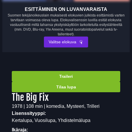
ESITTÄMINEN ON LUVANVARAISTA
Suomen tekijänoikeuslain mukaisesti elokuvien julkista esittämistä varten
tarvitaan voimassa oleva lupa. Elokuvalisenssin luvilla esität elokuvia
vastuullisesti miltä tahansa yksityiskäyttöön tarkoitetulta esityslähteeltä
(mm. DVD, Blu-ray, Yle Areena, muut suoratoistopalvelut sekä tv-
tallenteet).
Valitse elokuva
Traileri
Tilaa lupa
The Big Fix
1978 | 108 min | komedia, Mysteeri, Trilleri
Lisenssityyppi:
Kertalupa, Vuosilupa, Yhdistelmälupa
Ikäraja: