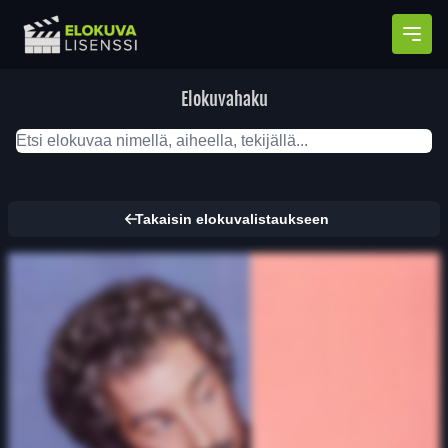
Avaa
Elokuvahaku
Takaisin elokuvalistaukseen