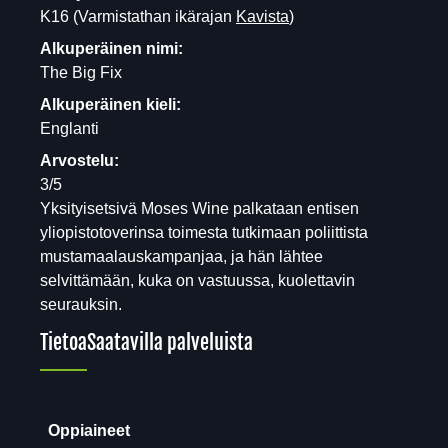
K16
(Varmistathan ikärajan
Kavista
)
Alkuperäinen nimi:
The Big Fix
Alkuperäinen kieli:
Englanti
Arvostelu:
3/5
Yksityisetsivä Moses Wine palkataan entisen
yliopistotoverinsa toimesta tutkimaan poliittista
mustamaalauskampanjaa, ja hän lähtee
selvittämään, kuka on vastuussa, kuolettavin
seurauksin.
Tietoa
Saatavilla palveluista
Oppiaineet