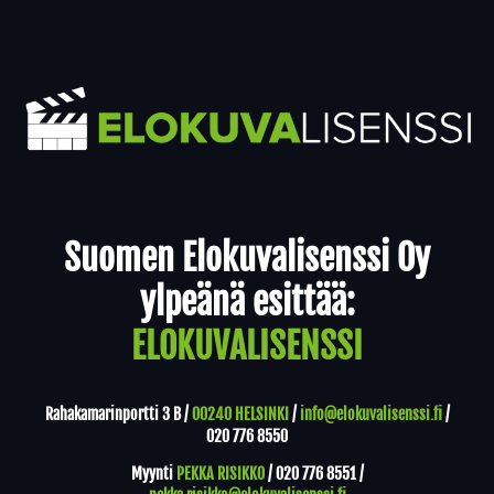
Yhteystiedot
Suomen Elokuvalisenssi Oy
ylpeänä esittää:
ELOKUVALISENSSI
Rahakamarinportti 3 B /
00240 HELSINKI
/
info@elokuvalisenssi.fi
/
020 776 8550
Myynti
PEKKA RISIKKO
/
020 776 8551
/