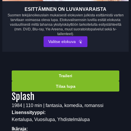
ESITTÄMINEN ON LUVANVARAISTA
Suomen tekijänoikeuslain mukaisesti elokuvien julkista esittämistä varten
tarvitaan voimassa oleva lupa. Elokuvalisenssin luvilla esität elokuvia
vastuullisesti miltä tahansa yksityiskäyttöön tarkoitetulta esityslähteeltä
(mm. DVD, Blu-ray, Yle Areena, muut suoratoistopalvelut sekä tv-
tallenteet).
Valitse elokuva
Traileri
Tilaa lupa
Splash
1984 | 110 min | fantasia, komedia, romanssi
Lisenssityyppi:
Kertalupa, Vuosilupa, Yhdistelmälupa
Ikäraja: