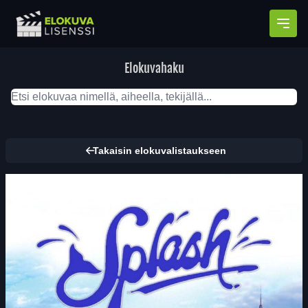
Avaa
Elokuvahaku
Takaisin elokuvalistaukseen