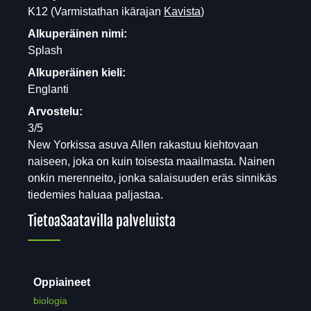
K12
(Varmistathan ikärajan
Kavista
)
Alkuperäinen nimi:
Splash
Alkuperäinen kieli:
Englanti
Arvostelu:
3/5
New Yorkissa asuva Allen rakastuu kiehtovaan
naiseen, joka on kuin toisesta maailmasta. Nainen
onkin merenneito, jonka salaisuuden eräs sinnikäs
tiedemies haluaa paljastaa.
Tietoa
Saatavilla palveluista
Oppiaineet
biologia