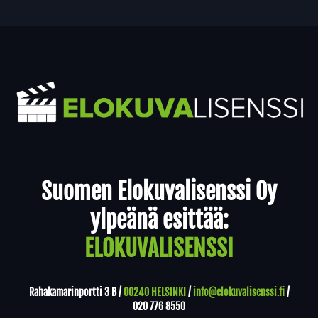
Yhteystiedot
Suomen Elokuvalisenssi Oy
ylpeänä esittää:
ELOKUVALISENSSI
Rahakamarinportti 3 B /
00240 HELSINKI
/
info@elokuvalisenssi.fi
/
020 776 8550