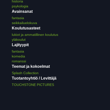
historia
psykologia
Avainsanat
fantasia
seikkailuelokuva
Koulutusasteet
lukiot ja ammatillinen koulutus
yläkoulut
Lajityypit
fantasia
komedia
romanssi
Teemat ja kokoelmat
Splash Collection
Tuotantoyhtiö / Levittäjä
TOUCHSTONE PICTURES