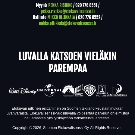
Myynti
PEKKA RISIKKO
/
020 776 8551
/
pekka.risikko@elokuvalisenssi.fi
Hallinto
MIKKO OLLIKKALA
/
020 776 8552
/
mikko.ollikkala@elokuvalisenssi.fi
LUVALLA KATSOEN VIELÄKIN
PAREMPAA
Elokuvan julkinen esittäminen on Suomen tekijänoikeuslain mukaan
luvanvaraista. Elokuvalisenssi-vuosiluvalla voit esittää palvelun ohjelmistoa
haluamastasi yksityiskäyttöön tarkoitetusta lähteestä.
Copyright © 2026, Suomen Elokuvalisenssi Oy. All Rights Reserved