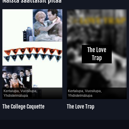
Näistä saattaisit pitää
The Love
Trap
Kertalupa, Vuosilupa,
Kertalupa, Vuosilupa,
Yhdistelmälupa
Yhdistelmälupa
The College Coquette
The Love Trap