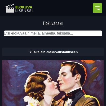
Avaa
Elokuvahaku
Takaisin elokuvalistaukseen