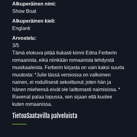
Alkuperäinen nimi:
Show Boat
Alkuperäinen kieli:
Englanti
Arvostelu:
3/5
Tämä elokuva pitää tiukasti kiinni Edna Ferberin
romaanista, eikä niinkään romaanista tehdyistä
musikaaleista. Ferberin kirjasta on vain kaksi suurta
muutosta: *Julie tässä versiossa on valkoinen
nainen, ei rodullisesti sekoittunut; joten hän ja
hänen miehensä eivät ole laittomasti naimisissa. *
Ravenal palaa lopussa, sen sijaan että kuolee
kuten romaanissa.
Tietoa
Saatavilla palveluista