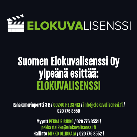
Yhteystiedot
Suomen Elokuvalisenssi Oy
ylpeänä esittää:
ELOKUVALISENSSI
Rahakamarinportti 3 B /
00240 HELSINKI
/
info@elokuvalisenssi.fi
/
020 776 8550
Myynti
PEKKA RISIKKO
/
020 776 8551
/
pekka.risikko@elokuvalisenssi.fi
Hallinto
MIKKO OLLIKKALA
/
020 776 8552
/