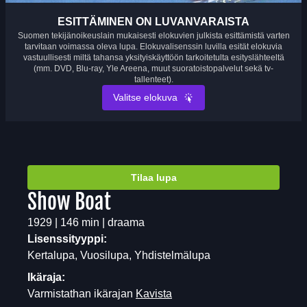
ESITTÄMINEN ON LUVANVARAISTA
Suomen tekijänoikeuslain mukaisesti elokuvien julkista esittämistä varten
tarvitaan voimassa oleva lupa. Elokuvalisenssin luvilla esität elokuvia
vastuullisesti miltä tahansa yksityiskäyttöön tarkoitetulta esityslähteeltä
(mm. DVD, Blu-ray, Yle Areena, muut suoratoistopalvelut sekä tv-
tallenteet).
Valitse elokuva
Tilaa lupa
Show Boat
1929 | 146 min | draama
Lisenssityyppi:
Kertalupa, Vuosilupa, Yhdistelmälupa
Ikäraja:
Varmistathan ikärajan
Kavista