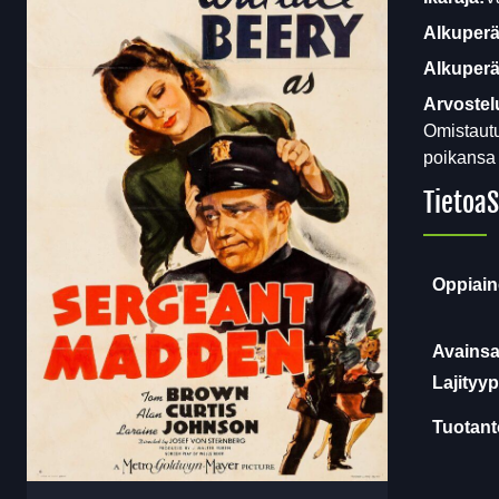
Alkuperä
Alkuperäi
Arvostel
Omistautu
poikansa 
Tietoa
S
Oppiain
Avainsa
Lajityyp
Tuotanto