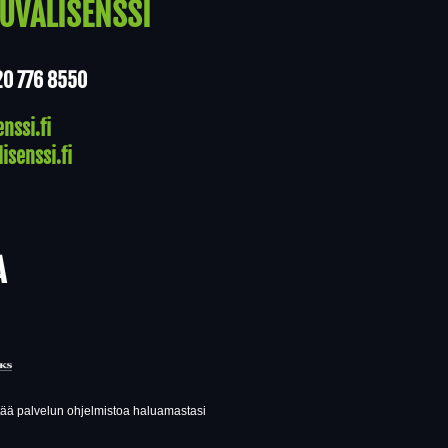
UVALISENSSI
20 776 8550
nssi.fi
isenssi.fi
A
ttää palvelun ohjelmistoa haluamastasi