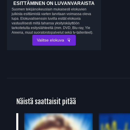
ESITTÄMINEN ON LUVANVARAISTA
Suomen tekijänoikeuslain mukaisesti elokuvien
julkista esittämistä varten tarvitaan voimassa oleva
lupa. Elokuvalisenssin luvilla esität elokuvia
vastuullisesti miltä tahansa yksityiskäyttöön
tarkoitetulta esityslähteeltä (mm. DVD, Blu-ray, Yle
Areena, muut suoratoistopalvelut sekä tv-tallenteet).
Valitse elokuva
Näistä saattaisit pitää