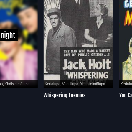
ght
hdistelmälupa
Kertalupa, Vuosilupa, Yhdistelmälupa
Kertalupa, 
Whispering Enemies
You Can’t