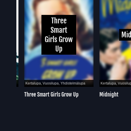
Three
Smart
Midni
Girls Grow
Up
pa
Kertalupa, Vuosilupa, Yhdistelmälupa
Kertalupa, Vuosilupa, Y
Three Smart Girls Grow Up
Midnight