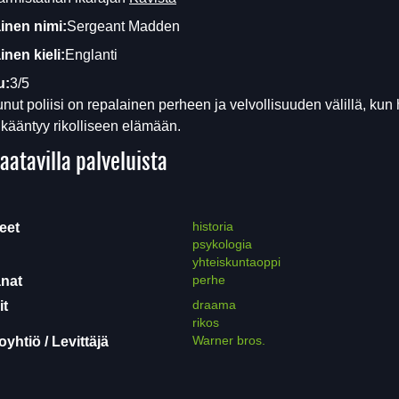
inen nimi:
Sergeant Madden
nen kieli:
Englanti
u:
3/5
nut poliisi on repalainen perheen ja velvollisuuden välillä, kun
kääntyy rikolliseen elämään.
aatavilla palveluista
historia
eet
psykologia
yhteiskuntaoppi
perhe
nat
draama
it
rikos
Warner bros.
yhtiö / Levittäjä