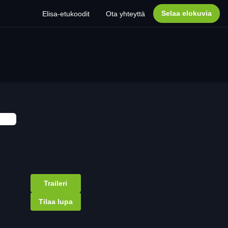
Selaa elokuvia
Elisa-etukoodit
Ota yhteyttä
Traileri
Tilaa lupa