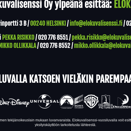
uvalisenssi Oy ylpeänä esittää:
ELOK
nportti 3 B /
00240 HELSINKI
/
info@elokuvalisenssi.fi
/
0
i
PEKKA RISIKKO
/
020 776 8551
/
pekka.risikko@elokuvalise
MIKKO OLLIKKALA
/
020 776 8552
/
mikko.ollikkala@elokuval
LUVALLA KATSOEN VIELÄKIN PAREMPA
en tekijänoikeuslain mukaan luvanvaraista. Elokuvalisenssi-vuosiluvalla voit esi
yksityiskäyttöön tarkoitetusta lähteestä.