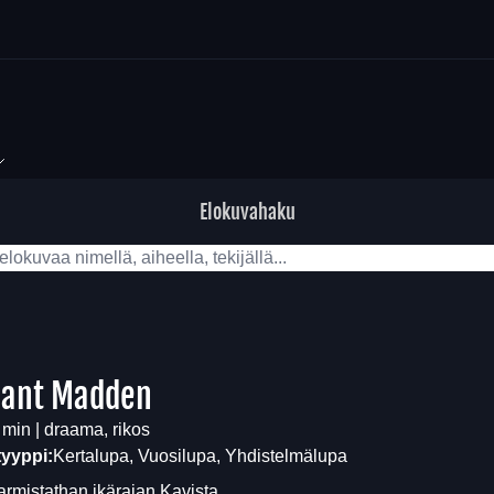
Elokuvahaku
eant Madden
 min | draama, rikos
tyyppi:
Kertalupa, Vuosilupa, Yhdistelmälupa
armistathan ikärajan
Kavista