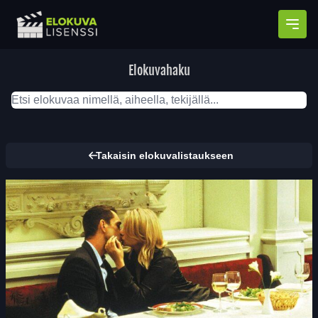
Avaa
Elokuvahaku
Takaisin elokuvalistaukseen