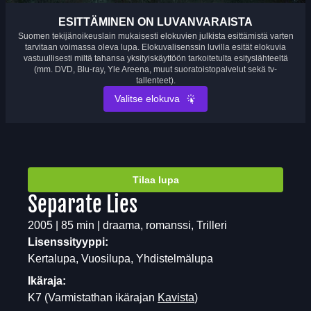
ESITTÄMINEN ON LUVANVARAISTA
Suomen tekijänoikeuslain mukaisesti elokuvien julkista esittämistä varten
tarvitaan voimassa oleva lupa. Elokuvalisenssin luvilla esität elokuvia
vastuullisesti miltä tahansa yksityiskäyttöön tarkoitetulta esityslähteeltä
(mm. DVD, Blu-ray, Yle Areena, muut suoratoistopalvelut sekä tv-
tallenteet).
Valitse elokuva
Tilaa lupa
Separate Lies
2005 | 85 min | draama, romanssi, Trilleri
Lisenssityyppi:
Kertalupa, Vuosilupa, Yhdistelmälupa
Ikäraja:
K7
(Varmistathan ikärajan
Kavista
)