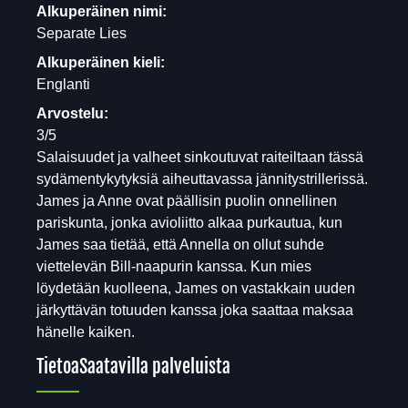
Alkuperäinen nimi:
Separate Lies
Alkuperäinen kieli:
Englanti
Arvostelu:
3/5
Salaisuudet ja valheet sinkoutuvat raiteiltaan tässä
sydämentykytyksiä aiheuttavassa jännitystrillerissä.
James ja Anne ovat päällisin puolin onnellinen
pariskunta, jonka avioliitto alkaa purkautua, kun
James saa tietää, että Annella on ollut suhde
viettelevän Bill-naapurin kanssa. Kun mies
löydetään kuolleena, James on vastakkain uuden
järkyttävän totuuden kanssa joka saattaa maksaa
hänelle kaiken.
Tietoa
Saatavilla palveluista