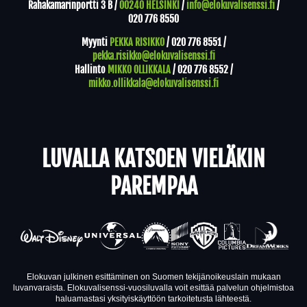
Rahakamarinportti 3 B /
00240 HELSINKI
/
info@elokuvalisenssi.fi
/
020 776 8550
Myynti
PEKKA RISIKKO
/
020 776 8551
/
pekka.risikko@elokuvalisenssi.fi
Hallinto
MIKKO OLLIKKALA
/
020 776 8552
/
mikko.ollikkala@elokuvalisenssi.fi
LUVALLA KATSOEN VIELÄKIN
PAREMPAA
Elokuvan julkinen esittäminen on Suomen tekijänoikeuslain mukaan
luvanvaraista. Elokuvalisenssi-vuosiluvalla voit esittää palvelun ohjelmistoa
haluamastasi yksityiskäyttöön tarkoitetusta lähteestä.