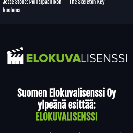
Jesse Stone: Poliisipäällikön
The Skeleton Key
kuolema
Yhteystiedot
Suomen Elokuvalisenssi Oy
ylpeänä esittää:
ELOKUVALISENSSI