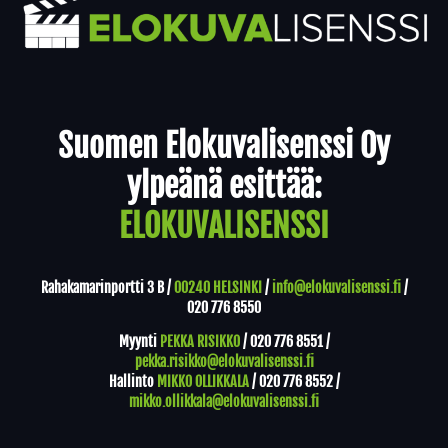
Yhteystiedot
Suomen Elokuvalisenssi Oy
ylpeänä esittää:
ELOKUVALISENSSI
Rahakamarinportti 3 B /
00240 HELSINKI
/
info@elokuvalisenssi.fi
/
020 776 8550
Myynti
PEKKA RISIKKO
/
020 776 8551
/
pekka.risikko@elokuvalisenssi.fi
Hallinto
MIKKO OLLIKKALA
/
020 776 8552
/
mikko.ollikkala@elokuvalisenssi.fi