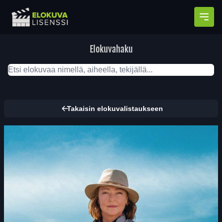
Avaa
Elokuvahaku
Takaisin elokuvalistaukseen