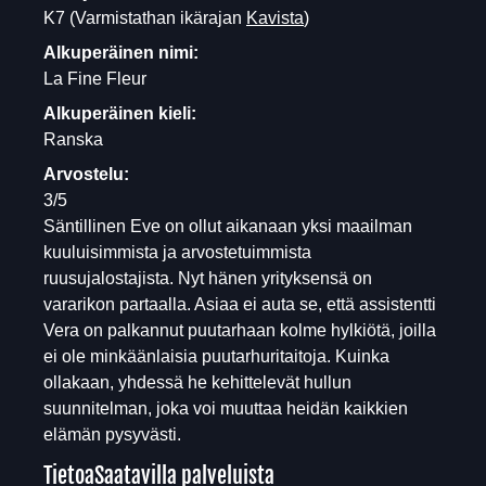
K7
(Varmistathan ikärajan
Kavista
)
Alkuperäinen nimi:
La Fine Fleur
Alkuperäinen kieli:
Ranska
Arvostelu:
3/5
Säntillinen Eve on ollut aikanaan yksi maailman
kuuluisimmista ja arvostetuimmista
ruusujalostajista. Nyt hänen yrityksensä on
vararikon partaalla. Asiaa ei auta se, että assistentti
Vera on palkannut puutarhaan kolme hylkiötä, joilla
ei ole minkäänlaisia puutarhuritaitoja. Kuinka
ollakaan, yhdessä he kehittelevät hullun
suunnitelman, joka voi muuttaa heidän kaikkien
elämän pysyvästi.
Tietoa
Saatavilla palveluista