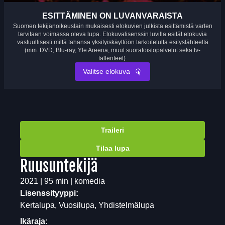
ESITTÄMINEN ON LUVANVARAISTA
Suomen tekijänoikeuslain mukaisesti elokuvien julkista esittämistä varten
tarvitaan voimassa oleva lupa. Elokuvalisenssin luvilla esität elokuvia
vastuullisesti miltä tahansa yksityiskäyttöön tarkoitetulta esityslähteeltä
(mm. DVD, Blu-ray, Yle Areena, muut suoratoistopalvelut sekä tv-
tallenteet).
Valitse elokuva
Traileri
Tilaa lupa
Ruusuntekijä
2021 | 95 min | komedia
Lisenssityyppi:
Kertalupa, Vuosilupa, Yhdistelmälupa
Ikäraja: