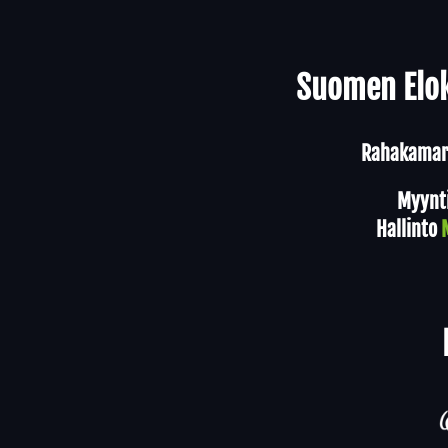
Yhteystiedot
Suomen Elok
Rahakamari
Myynt
Hallinto