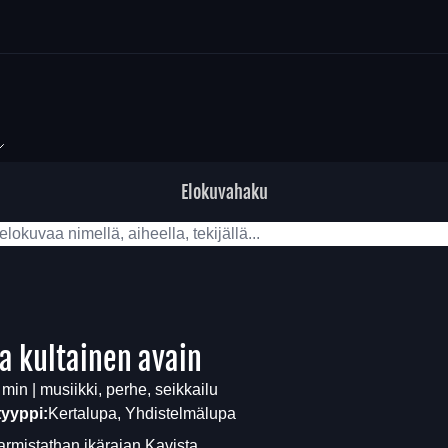
Elokuvahaku
ja kultainen avain
 min | musiikki, perhe, seikkailu
tyyppi:
Kertalupa, Yhdistelmälupa
armistathan ikärajan
Kavista