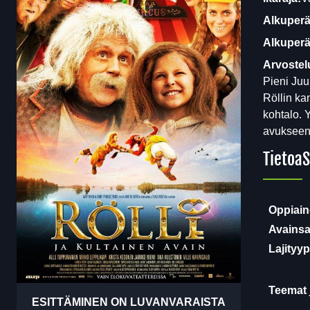
Alkuperä
Alkuperäi
Arvostel
Pieni Juu
Röllin ka
kohtalo. 
avukseen 
Tietoa
S
Oppiain
Avainsa
Lajityyp
Teemat 
ESITTÄMINEN ON LUVANVARAISTA