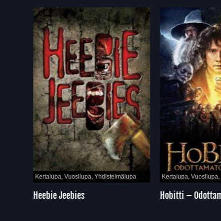
pa
Kertalupa, Vuosilupa, Yhdistelmälupa
Kertalupa, Vuosilupa, Y
Heebie Jeebies
Hobitti – Odottam