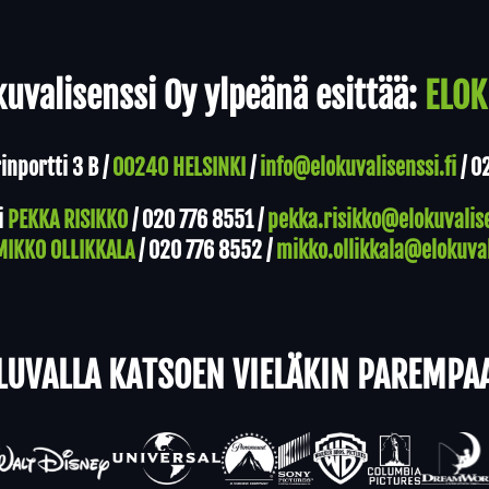
uvalisenssi Oy ylpeänä esittää:
ELOK
nportti 3 B /
00240 HELSINKI
/
info@elokuvalisenssi.fi
/
0
i
PEKKA RISIKKO
/
020 776 8551
/
pekka.risikko@elokuvalise
MIKKO OLLIKKALA
/
020 776 8552
/
mikko.ollikkala@elokuval
LUVALLA KATSOEN VIELÄKIN PAREMPA