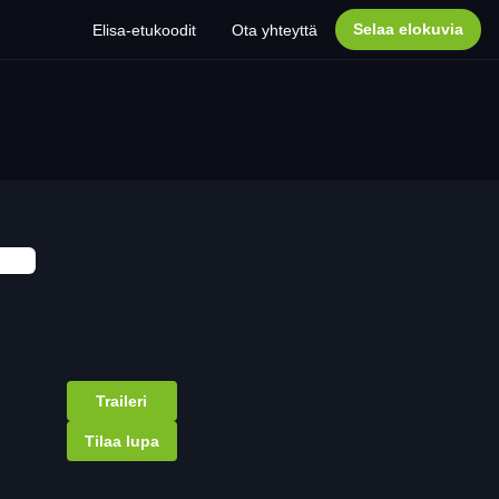
Selaa elokuvia
Elisa-etukoodit
Ota yhteyttä
Traileri
Tilaa lupa