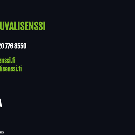
UVALISENSSI
20 776 8550
nssi.fi
isenssi.fi
A