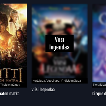
Viisi
legendaa
Kertalupa, Vuosilupa, Yhdistelmälupa
hdistelmälupa
Kertalupa, 
Viisi legendaa
aton matka
Cirque du