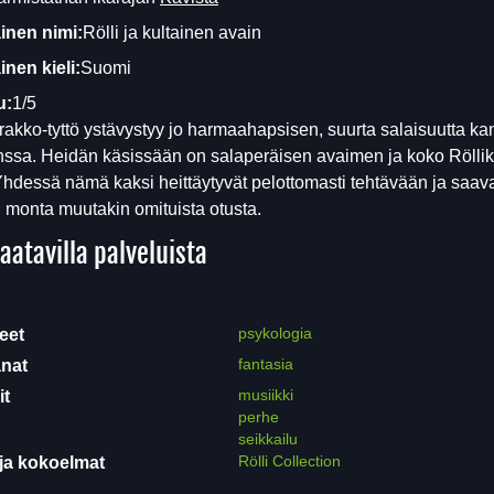
inen nimi:
Rölli ja kultainen avain
nen kieli:
Suomi
u:
1/5
rakko-tyttö ystävystyy jo harmaahapsisen, suurta salaisuutta ka
nssa. Heidän käsissään on salaperäisen avaimen ja koko Rölli
Yhdessä nämä kaksi heittäytyvät pelottomasti tehtävään ja saav
monta muutakin omituista otusta.
aatavilla palveluista
psykologia
eet
fantasia
nat
musiikki
it
perhe
seikkailu
Rölli Collection
ja kokoelmat