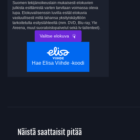
Suomen tekijänoikeuslain mukaisesti elokuvien
julkista esittämistä varten tarvitaan voimassa oleva
lupa. Elokuvalisenssin luvilla esität elokuvia
vastuullisesti miltä tahansa yksityiskäyttöön
tarkoitetulta esityslähteeltä (mm. DVD, Blu-ray, Yle
Areena, muut suoratoistopalvelut sekä tv-tallenteet).
Valitse elokuva
Hae Elisa Viihde -koodi
Näistä saattaisit pitää