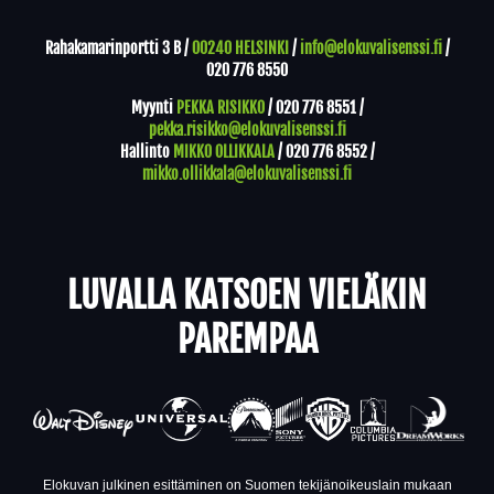
Rahakamarinportti 3 B /
00240 HELSINKI
/
info@elokuvalisenssi.fi
/
020 776 8550
Myynti
PEKKA RISIKKO
/
020 776 8551
/
pekka.risikko@elokuvalisenssi.fi
Hallinto
MIKKO OLLIKKALA
/
020 776 8552
/
mikko.ollikkala@elokuvalisenssi.fi
LUVALLA KATSOEN VIELÄKIN
PAREMPAA
Elokuvan julkinen esittäminen on Suomen tekijänoikeuslain mukaan