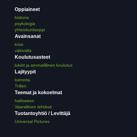
Oppiaineet
historia
psykologia
yhteiskuntaoppi
Avainsanat
kriisi
väkivalta
Koulutusasteet
lukiot ja ammatillinen koulutus
Lajityypit
toiminta
Trilleri
Teemat ja kokoelmat
halloween
Vaarallinen tehtävä
Tuotantoyhtiö / Levittäjä
Universal Pictures