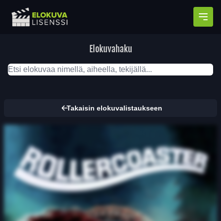
Avaa
Elokuvahaku
Takaisin elokuvalistaukseen