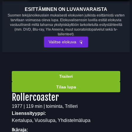
ESITTÄMINEN ON LUVANVARAISTA
Suomen tekijänoikeuslain mukaisesti elokuvien julkista esittämistä varten
tarvitaan voimassa oleva lupa. Elokuvalisenssin luvilla esität elokuvia
vastuullisesti miltä tahansa yksityiskäyttöön tarkoitetulta esityslähteeltä
(mm. DVD, Blu-ray, Yle Areena, muut suoratoistopalvelut sekä tv-
tallenteet).
Valitse elokuva
Traileri
Tilaa lupa
Rollercoaster
1977 | 119 min | toiminta, Trilleri
Lisenssityyppi:
Kertalupa, Vuosilupa, Yhdistelmälupa
Ikäraja: