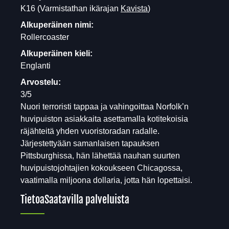
K16
(Varmistathan ikärajan
Kavista
)
Alkuperäinen nimi:
Rollercoaster
Alkuperäinen kieli:
Englanti
Arvostelu:
3/5
Nuori terroristi tappaa ja vahingoittaa Norfolk’n
huvipuiston asiakkaita asettamalla kotitekoisia
räjähteitä yhden vuoristoradan radalle.
Järjestettyään samanlaisen tapauksen
Pittsburghissa, hän lähettää nauhan suurten
huvipuistojohtajien kokoukseen Chicagossa,
vaatimalla miljoona dollaria, jotta hän lopettaisi.
Tietoa
Saatavilla palveluista