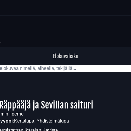
Elokuvahaku
 Räppääjä ja Sevillan saituri
 min | perhe
tyyppi:
Kertalupa, Yhdistelmälupa
armistathan ikärajan
Kavista