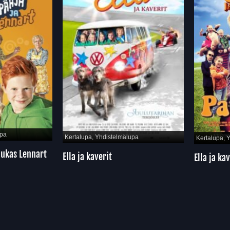
upa
Kertalupa, Yhdistelmälupa
Kertalupa, 
iukas Lennart
Ella ja kaverit
Ella ja ka