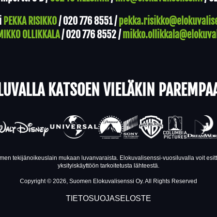
i
PEKKA RISIKKO
/
020 776 8551
/
pekka.risikko@elokuvalise
MIKKO OLLIKKALA
/
020 776 8552
/
mikko.ollikkala@elokuval
LUVALLA KATSOEN VIELÄKIN PAREMPA
en tekijänoikeuslain mukaan luvanvaraista. Elokuvalisenssi-vuosiluvalla voit esi
yksityiskäyttöön tarkoitetusta lähteestä.
Copyright © 2026, Suomen Elokuvalisenssi Oy. All Rights Reserved
TIETOSUOJASELOSTE