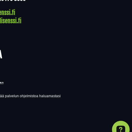
nssi.fi
isenssi.fi
A
ttää palvelun ohjelmistoa haluamastasi