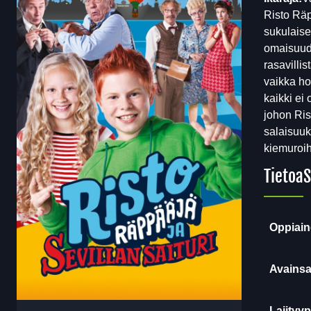
Risto Räp
sukulaise
omaisuude
rasavilli
vaikka ho
kaikki ei 
johon Ris
salaisuuk
kiemuroih
Tietoa
S
Oppiain
Avainsa
Lajityyp