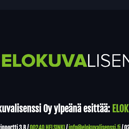
uvalisenssi Oy ylpeänä esittää:
ELOK
nportti 3 B /
00240 HELSINKI
/
info@elokuvalisenssi.fi
/
0