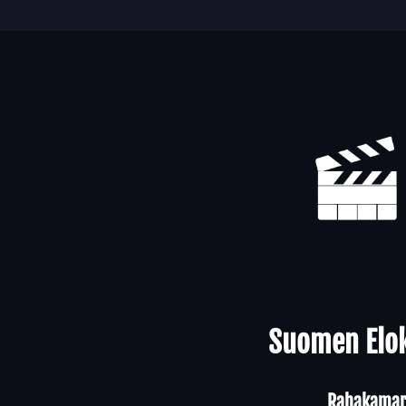
Yhteystiedot
Suomen Elok
Rahakamari