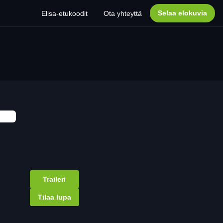
Selaa elokuvia
Elisa-etukoodit
Ota yhteyttä
Traileri
Tilaa lupa