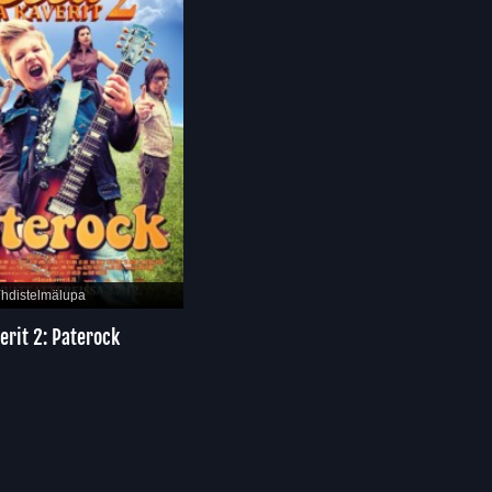
Yhdistelmälupa
verit 2: Paterock