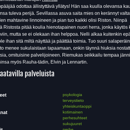
pääjää odottaa ällistyttävä yllätys! Hän saa kuulla olevansa ka
nsa tuleva perijä. Sevillassa asuva saita mies on kerännyt valt
n mahtavine linnoineen ja pian tuo kaikki olisi Riston. Niinpä
stä Ristosta pitää koulia hienotapainen nuori herra, jonka käytös 
viin, mutta se ei olekaan ihan helppoa. Nelli alkaa kuitenkin epäi
ole ihan sitä miltä näyttää ja päättää toimia. Tuo suuri salaperäin
to menee sukulaistaan tapaamaan, onkin täynnä hiuksia nostat
sia, omituisine palvelijoineen. Riemukas seikkailu tempaa jänni
insa myös Rauha-tädin, Elvin ja Lennartin.
aatavilla palveluista
psykologia
eet
terveystieto
yhteiskuntaoppi
kotimainen
nat
perhesuhteet
sukujuuret
perhe
it