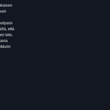
ukaisen
avan
kelpaisi
llä, että
en talo,
tavia
ttäviin