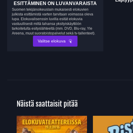
ESITTÄMINEN ON LUVANVARAISTA
Suomen tekijänoikeuslain mukaisesti elokuvien
julkista esittämistä varten tarvitaan voimassa oleva
lupa. Elokuvalisenssin luvilla esität elokuvia
vastuullisesti miltä tahansa yksityiskäyttöön
tarkoitetulta esityslähteeltä (mm. DVD, Blu-ray, Yle
Areena, muut suoratoistopalvelut sekä tv-tallenteet).
Valitse elokuva
Näistä saattaisit pitää