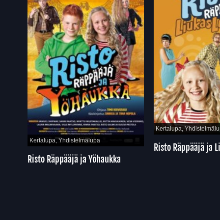
Kertalupa, Yhdistelmäl
Kertalupa, Yhdistelmälupa
Risto Räppääjä ja L
Risto Räppääjä ja Yöhaukka