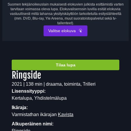
Suomen tekijänoikeuslain mukaisesti elokuvien julkista esittämistä varten
tarvitaan voimassa oleva lupa. Elokuvalisenssin luvilla esität elokuvia
vastuullisesti miltä tahansa yksityiskäyttöön tarkoitetulta esityslähteeltä
(mm. DVD, Blu-ray, Yle Areena, muut suoratoistopalvelut sekä tv-
tallenteet).
Valitse elokuva
Tilaa lupa
Ringside
2021 | 138 min | draama, toiminta, Trilleri
Lisenssityyppi:
Kertalupa, Yhdistelmälupa
Ikäraja:
Varmistathan ikärajan
Kavista
Alkuperäinen nimi:
Ringside