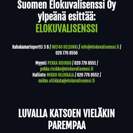
Suomen Elokuvalisenssi Oy
ylpeänä esittää:
ELOKUVALISENSSI
Rahakamarinportti 3 B /
00240 HELSINKI
/
info@elokuvalisenssi.fi
/
020 776 8550
Myynti
PEKKA RISIKKO
/
020 776 8551
/
pekka.risikko@elokuvalisenssi.fi
Hallinto
MIKKO OLLIKKALA
/
020 776 8552
/
mikko.ollikkala@elokuvalisenssi.fi
LUVALLA KATSOEN VIELÄKIN
PAREMPAA