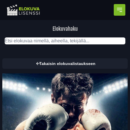
Avaa
Elokuvahaku
Takaisin elokuvalistaukseen