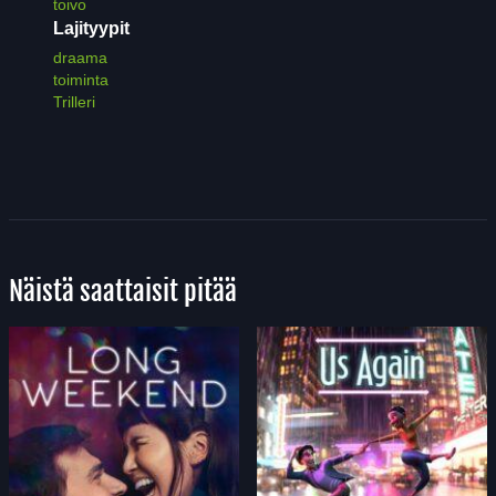
toivo
Lajityypit
draama
toiminta
Trilleri
Näistä saattaisit pitää