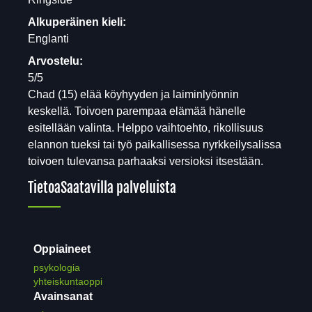
Alkuperäinen kieli:
Englanti
Arvostelu:
5/5
Chad (15) elää köyhyyden ja laiminlyönnin
keskellä. Toivoen parempaa elämää hänelle
esitellään valinta. Helppo vaihtoehto, rikollisuus
elannon tueksi tai työ paikallisessa nyrkkeilysalissa
toivoen tulevansa parhaaksi versioksi itsestään.
Tietoa
Saatavilla palveluista
Oppiaineet
psykologia
yhteiskuntaoppi
Avainsanat