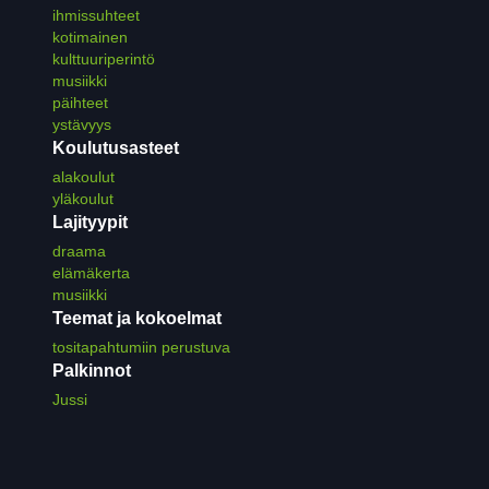
ihmissuhteet
kotimainen
kulttuuriperintö
musiikki
päihteet
ystävyys
Koulutusasteet
alakoulut
yläkoulut
Lajityypit
draama
elämäkerta
musiikki
Teemat ja kokoelmat
tositapahtumiin perustuva
Palkinnot
Jussi