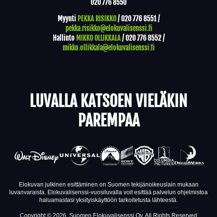
020 776 8550
Myynti
PEKKA RISIKKO
/
020 776 8551
/
pekka.risikko@elokuvalisenssi.fi
Hallinto
MIKKO OLLIKKALA
/
020 776 8552
/
mikko.ollikkala@elokuvalisenssi.fi
LUVALLA KATSOEN VIELÄKIN
PAREMPAA
Elokuvan julkinen esittäminen on Suomen tekijänoikeuslain mukaan
luvanvaraista. Elokuvalisenssi-vuosiluvalla voit esittää palvelun ohjelmistoa
haluamastasi yksityiskäyttöön tarkoitetusta lähteestä.
Copyright © 2026, Suomen Elokuvalisenssi Oy. All Rights Reserved