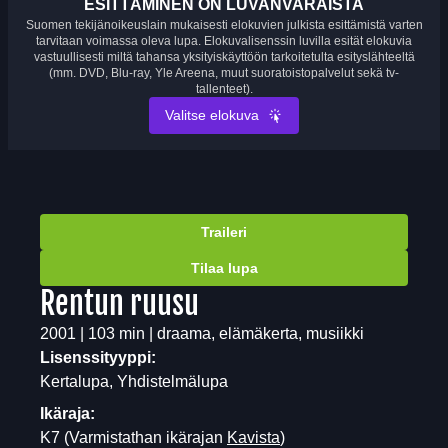
ESITTÄMINEN ON LUVANVARAISTA
Suomen tekijänoikeuslain mukaisesti elokuvien julkista esittämistä varten
tarvitaan voimassa oleva lupa. Elokuvalisenssin luvilla esität elokuvia
vastuullisesti miltä tahansa yksityiskäyttöön tarkoitetulta esityslähteeltä
(mm. DVD, Blu-ray, Yle Areena, muut suoratoistopalvelut sekä tv-
tallenteet).
Valitse elokuva
Traileri
Tilaa lupa
Rentun ruusu
2001 | 103 min | draama, elämäkerta, musiikki
Lisenssityyppi:
Kertalupa, Yhdistelmälupa
Ikäraja:
K7
(Varmistathan ikärajan
Kavista
)