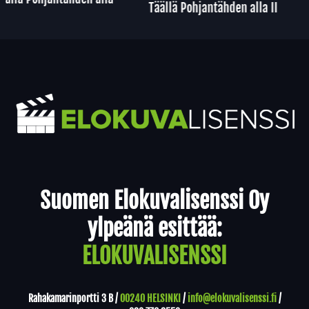
Täällä Pohjantähden alla II
Yhteystiedot
Suomen Elokuvalisenssi Oy
ylpeänä esittää:
ELOKUVALISENSSI
Rahakamarinportti 3 B /
00240 HELSINKI
/
info@elokuvalisenssi.fi
/