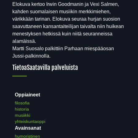
Elokuva kertoo Irwin Goodmanin ja Vexi Salmen,
kahden suomalaisen musiikin merkkimiehen,
värikkään tarinan. Elokuva seuraa hurjan suosion
saavuttaneen kansantaiteilijan taivalta niin huikean
menestyksen hetkissä kuin niitä seuranneissa
alamäissä.
Martti Suosalo palkittiin Parhaan miespääosan
Jussi-palkinnolla.
Tietoa
Saatavilla palveluista
Oppiaineet
filosofia
historia
musiikki
yhteiskuntaoppi
Avainsanat
humoristinen