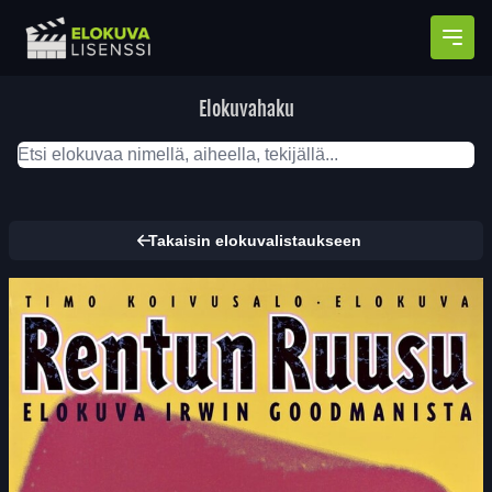
Avaa
Elokuvahaku
Takaisin elokuvalistaukseen