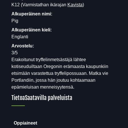
K12
(Varmistathan ikärajan
Kavista
)
Alkuperäinen nimi:
Pig
Alkuperäinen kieli:
Englanti
Arvostelu:
3/5
Erakoitunut tryffelinmetsästäjä lähtee
kotiseuduiltaan Oregonin erämaasta kaupunkiin
etsimään varastettua tryffelipossuaan. Matka vie
Portlandiin, jossa hän joutuu kohtaamaan
epämieluisan menneisyytensä.
Tietoa
Saatavilla palveluista
Oppiaineet