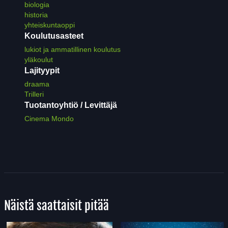
biologia
historia
yhteiskuntaoppi
Koulutusasteet
lukiot ja ammatillinen koulutus
yläkoulut
Lajityypit
draama
Trilleri
Tuotantoyhtiö / Levittäjä
Cinema Mondo
Näistä saattaisit pitää