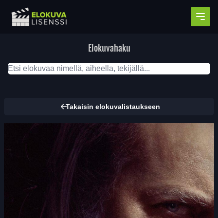
Avaa
Elokuvahaku
Takaisin elokuvalistaukseen