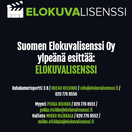
Yhteystiedot
Suomen Elokuvalisenssi Oy
ylpeänä esittää:
ELOKUVALISENSSI
Rahakamarinportti 3 B /
00240 HELSINKI
/
info@elokuvalisenssi.fi
/
020 776 8550
Myynti
PEKKA RISIKKO
/
020 776 8551
/
pekka.risikko@elokuvalisenssi.fi
Hallinto
MIKKO OLLIKKALA
/
020 776 8552
/
mikko.ollikkala@elokuvalisenssi.fi