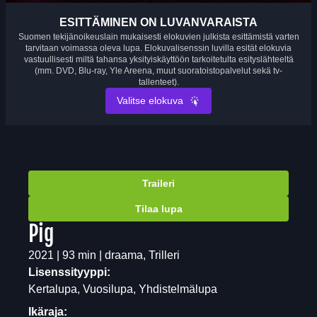
ESITTÄMINEN ON LUVANVARAISTA
Suomen tekijänoikeuslain mukaisesti elokuvien julkista esittämistä varten
tarvitaan voimassa oleva lupa. Elokuvalisenssin luvilla esität elokuvia
vastuullisesti miltä tahansa yksityiskäyttöön tarkoitetulta esityslähteeltä
(mm. DVD, Blu-ray, Yle Areena, muut suoratoistopalvelut sekä tv-
tallenteet).
Valitse elokuva
Traileri
Tilaa lupa
Pig
2021 | 93 min | draama, Trilleri
Lisenssityyppi:
Kertalupa, Vuosilupa, Yhdistelmälupa
Ikäraja: