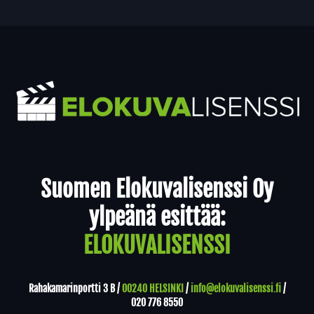
Yhteystiedot
Suomen Elokuvalisenssi Oy
ylpeänä esittää:
ELOKUVALISENSSI
Rahakamarinportti 3 B /
00240 HELSINKI
/
info@elokuvalisenssi.fi
/
020 776 8550