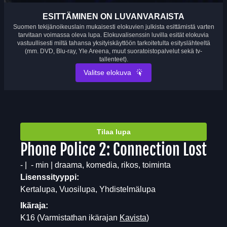
ESITTÄMINEN ON LUVANVARAISTA
Suomen tekijänoikeuslain mukaisesti elokuvien julkista esittämistä varten
tarvitaan voimassa oleva lupa. Elokuvalisenssin luvilla esität elokuvia
vastuullisesti miltä tahansa yksityiskäyttöön tarkoitetulta esityslähteeltä
(mm. DVD, Blu-ray, Yle Areena, muut suoratoistopalvelut sekä tv-
tallenteet).
Valitse elokuva
Tilaa lupa
Phone Police 2: Connection Lost
- | - min | draama, komedia, rikos, toiminta
Lisenssityyppi:
Kertalupa, Vuosilupa, Yhdistelmälupa
Ikäraja:
K16
(Varmistathan ikärajan
Kavista
)