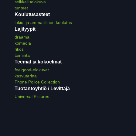
seikkailuelokuva
tunteet
Koulutusasteet
lukiot ja ammatillinen koulutus
Lajityypit
draama
komedia
rikos
toiminta
Teemat ja kokoelmat
feelgood-elokuvat
kasvutarina
Phone Police Collection
Tuotantoyhtiö / Levittäjä
Universal Pictures