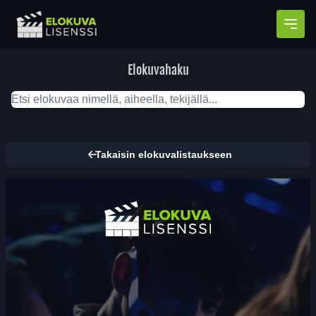
Avaa
Elokuvahaku
Takaisin elokuvalistaukseen