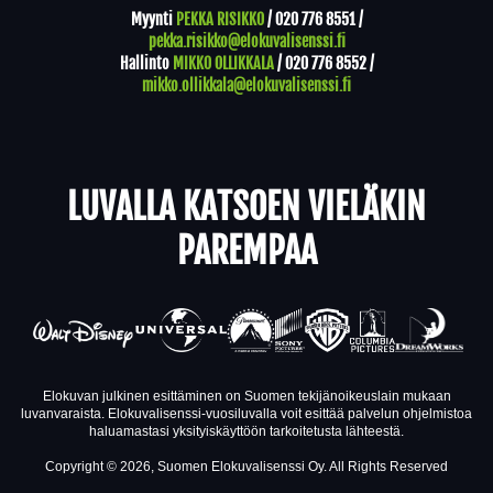
Myynti
PEKKA RISIKKO
/
020 776 8551
/
pekka.risikko@elokuvalisenssi.fi
Hallinto
MIKKO OLLIKKALA
/
020 776 8552
/
mikko.ollikkala@elokuvalisenssi.fi
LUVALLA KATSOEN VIELÄKIN
PAREMPAA
Elokuvan julkinen esittäminen on Suomen tekijänoikeuslain mukaan
luvanvaraista. Elokuvalisenssi-vuosiluvalla voit esittää palvelun ohjelmistoa
haluamastasi yksityiskäyttöön tarkoitetusta lähteestä.
Copyright © 2026, Suomen Elokuvalisenssi Oy. All Rights Reserved