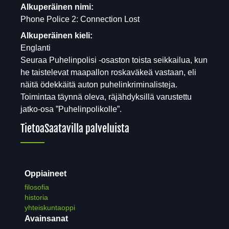
Alkuperäinen nimi:
Phone Police 2: Connection Lost
Alkuperäinen kieli:
Englanti
Seuraa Puhelinpolisi -osaston toista seikkailua, kun
he taistelevat maapallon roskaväkeä vastaan, eli
näitä ödekkäitä auton puhelinkriminalisteja.
Toimintaa täynnä oleva, räjähdyksillä varustettu
jatko-osa ”Puhelinpolikolle”.
Tietoa
Saatavilla palveluista
Oppiaineet
filosofia
historia
yhteiskuntaoppi
Avainsanat