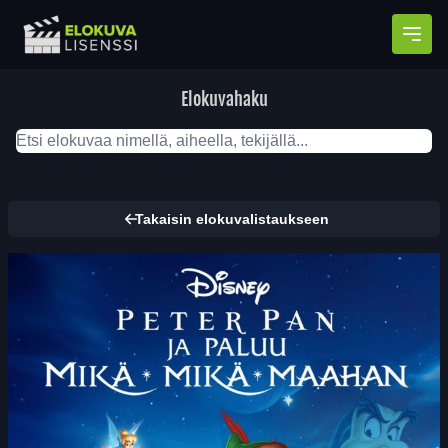
Avaa
Elokuvahaku
Takaisin elokuvalistaukseen