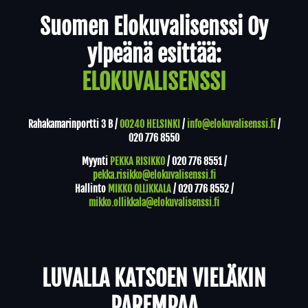
Suomen Elokuvalisenssi Oy
ylpeänä esittää:
ELOKUVALISENSSI
Rahakamarinportti 3 B /
00240 HELSINKI
/
info@elokuvalisenssi.fi
/
020 776 8550
Myynti
PEKKA RISIKKO
/
020 776 8551
/
pekka.risikko@elokuvalisenssi.fi
Hallinto
MIKKO OLLIKKALA
/
020 776 8552
/
mikko.ollikkala@elokuvalisenssi.fi
LUVALLA KATSOEN VIELÄKIN
PAREMPAA