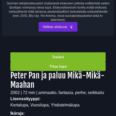
Suomen tekijänoikeuslain mukaisesti elokuvien julkista esittämistä varten
tarvitaan voimassa oleva lupa. Elokuvalisenssin luvilla esität elokuvia
vastuullisesti miltä tahansa yksityiskäyttöön tarkoitetulta esityslähteeltä
(mm. DVD, Blu-ray, Yle Areena, muut suoratoistopalvelut sekä tv-
tallenteet).
Valitse elokuva
Traileri
Tilaa lupa
Peter Pan ja paluu Mikä-Mikä-
Maahan
2002 | 72 min | animaatio, fantasia, perhe, seikkailu
Lisenssityyppi:
Kertalupa, Vuosilupa, Yhdistelmälupa
Ikäraja: