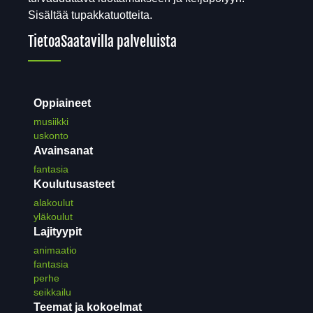
Sisältää tupakkatuotteita.
Tietoa
Saatavilla palveluista
Oppiaineet
musiikki
uskonto
Avainsanat
fantasia
Koulutusasteet
alakoulut
yläkoulut
Lajityypit
animaatio
fantasia
perhe
seikkailu
Teemat ja kokoelmat