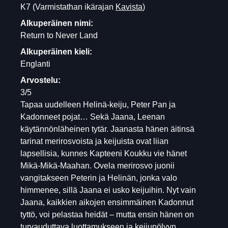
K7
(Varmistathan ikärajan
Kavista
)
Alkuperäinen nimi:
Return to Never Land
Alkuperäinen kieli:
Englanti
Arvostelu:
3/5
Tapaa uudelleen Helinä-keiju, Peter Pan ja
Kadonneet pojat… Sekä Jaana, Leenan
käytännönläheinen tytär. Jaanasta hänen äitinsä
tarinat merirosvoista ja keijuista ovat liian
lapsellisia, kunnes Kapteeni Koukku vie hänet
Mikä-Mikä-Maahan. Ovela merirosvo juonii
vangitakseen Peterin ja Helinän, jonka valo
himmenee, sillä Jaana ei usko keijuihin. Nyt vain
Jaana, kaikkien aikojen ensimmäinen Kadonnut
tyttö, voi pelastaa heidät – mutta ensin hänen on
turvauduttava luottamukseen ja keijupölyyn.