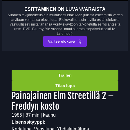
ESITTÄMINEN ON LUVANVARAISTA
Suomen tekijänoikeuslain mukaisesti elokuvien julkista esittämistä varten
tarvitaan voimassa oleva lupa. Elokuvalisenssin luvilla esität elokuvia
vastuullisesti miltä tahansa yksityiskäyttöön tarkoitetulta esityslähteeltä
(mm. DVD, Blu-ray, Yle Areena, muut suoratoistopalvelut sekä tv-
tallenteet).
Valitse elokuva
Traileri
Tilaa lupa
Painajainen Elm Streetillä 2 –
Freddyn kosto
1985 | 87 min | kauhu
Lisenssityyppi:
Kertalupa, Vuosilupa, Yhdistelmälupa