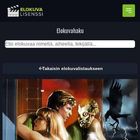
Avaa
Elokuvahaku
Takaisin elokuvalistaukseen