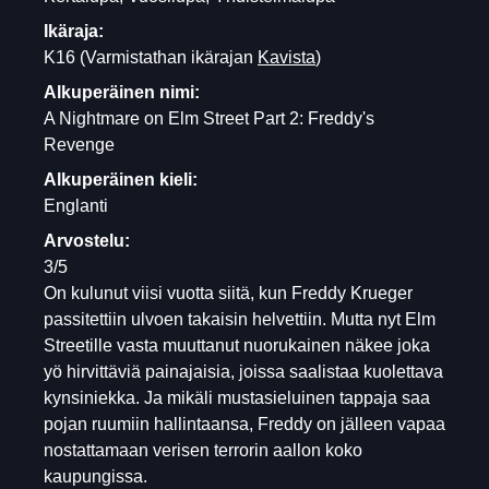
Ikäraja:
K16
(Varmistathan ikärajan
Kavista
)
Alkuperäinen nimi:
A Nightmare on Elm Street Part 2: Freddy's
Revenge
Alkuperäinen kieli:
Englanti
Arvostelu:
3/5
On kulunut viisi vuotta siitä, kun Freddy Krueger
passitettiin ulvoen takaisin helvettiin. Mutta nyt Elm
Streetille vasta muuttanut nuorukainen näkee joka
yö hirvittäviä painajaisia, joissa saalistaa kuolettava
kynsiniekka. Ja mikäli mustasieluinen tappaja saa
pojan ruumiin hallintaansa, Freddy on jälleen vapaa
nostattamaan verisen terrorin aallon koko
kaupungissa.