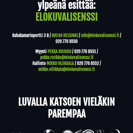
ylpeänä esittää:
ELOKUVALISENSSI
Rahakamarinportti 3 B /
00240 HELSINKI
/
info@elokuvalisenssi.fi
/
020 776 8550
Myynti
PEKKA RISIKKO
/
020 776 8551
/
pekka.risikko@elokuvalisenssi.fi
Hallinto
MIKKO OLLIKKALA
/
020 776 8552
/
mikko.ollikkala@elokuvalisenssi.fi
LUVALLA KATSOEN VIELÄKIN
PAREMPAA