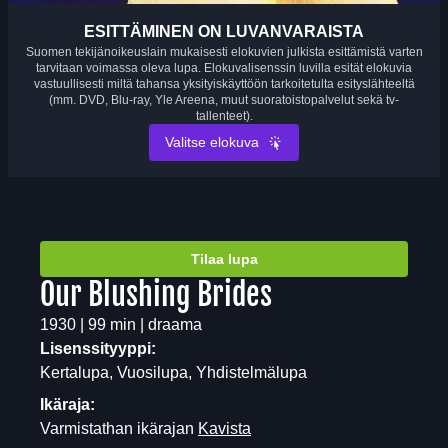
ESITTÄMINEN ON LUVANVARAISTA
Suomen tekijänoikeuslain mukaisesti elokuvien julkista esittämistä varten
tarvitaan voimassa oleva lupa. Elokuvalisenssin luvilla esität elokuvia
vastuullisesti miltä tahansa yksityiskäyttöön tarkoitetulta esityslähteeltä
(mm. DVD, Blu-ray, Yle Areena, muut suoratoistopalvelut sekä tv-
tallenteet).
Valitse elokuva
Tilaa lupa
Our Blushing Brides
1930 | 99 min | draama
Lisenssityyppi:
Kertalupa, Vuosilupa, Yhdistelmälupa
Ikäraja:
Varmistathan ikärajan
Kavista