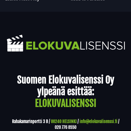
Yhteystiedot
Suomen Elokuvalisenssi Oy
ylpeänä esittää:
ELOKUVALISENSSI
Rahakamarinportti 3 B /
00240 HELSINKI
/
info@elokuvalisenssi.fi
/
020 776 8550