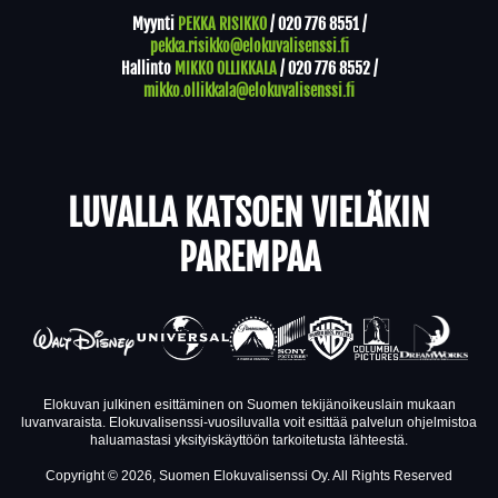
Myynti
PEKKA RISIKKO
/
020 776 8551
/
pekka.risikko@elokuvalisenssi.fi
Hallinto
MIKKO OLLIKKALA
/
020 776 8552
/
mikko.ollikkala@elokuvalisenssi.fi
LUVALLA KATSOEN VIELÄKIN
PAREMPAA
Elokuvan julkinen esittäminen on Suomen tekijänoikeuslain mukaan
luvanvaraista. Elokuvalisenssi-vuosiluvalla voit esittää palvelun ohjelmistoa
haluamastasi yksityiskäyttöön tarkoitetusta lähteestä.
Copyright © 2026, Suomen Elokuvalisenssi Oy. All Rights Reserved