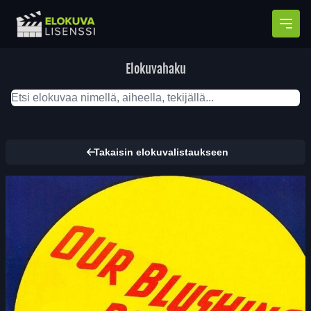
Avaa
Elokuvahaku
Takaisin elokuvalistaukseen