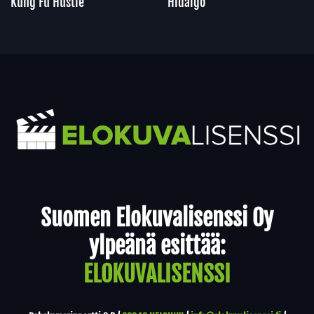
Kung Fu Hustle
Hidalgo
Yhteystiedot
Suomen Elokuvalisenssi Oy
ylpeänä esittää:
ELOKUVALISENSSI