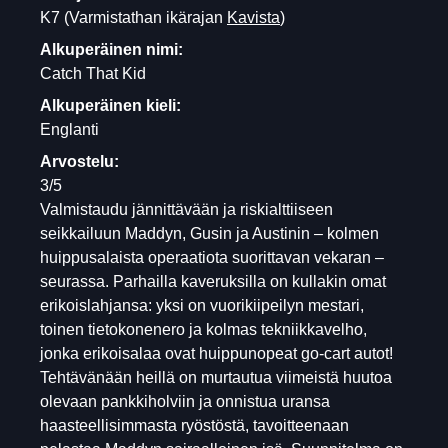
K7
(Varmistathan ikärajan
Kavista
)
Alkuperäinen nimi:
Catch That Kid
Alkuperäinen kieli:
Englanti
Arvostelu:
3/5
Valmistaudu jännittävään ja riskialttiiseen
seikkailuun Maddyn, Gusin ja Austinin – kolmen
huippusalaista operaatiota suorittavan vekaran –
seurassa. Parhailla kaveruksilla on kullakin omat
erikoislahjansa: yksi on vuorikiipeilyn mestari,
toinen tietokonenero ja kolmas tekniikkavelho,
jonka erikoisalaa ovat huippunopeat go-cart autot!
Tehtävänään heillä on murtautua viimeistä huutoa
olevaan pankkiholviin ja onnistua uransa
haasteellisimmasta ryöstöstä, tavoitteenaan