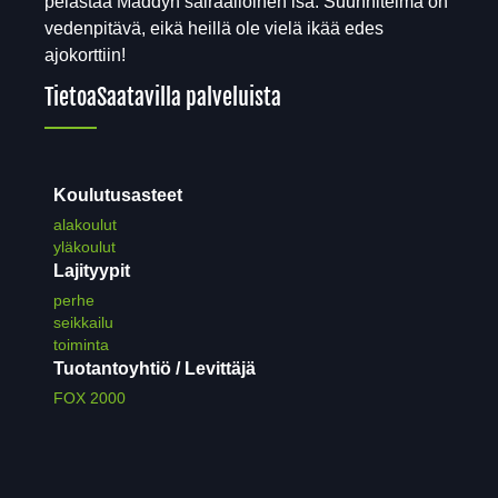
pelastaa Maddyn sairaalloinen isä. Suunnitelma on
vedenpitävä, eikä heillä ole vielä ikää edes
ajokorttiin!
Tietoa
Saatavilla palveluista
Koulutusasteet
alakoulut
yläkoulut
Lajityypit
perhe
seikkailu
toiminta
Tuotantoyhtiö / Levittäjä
FOX 2000