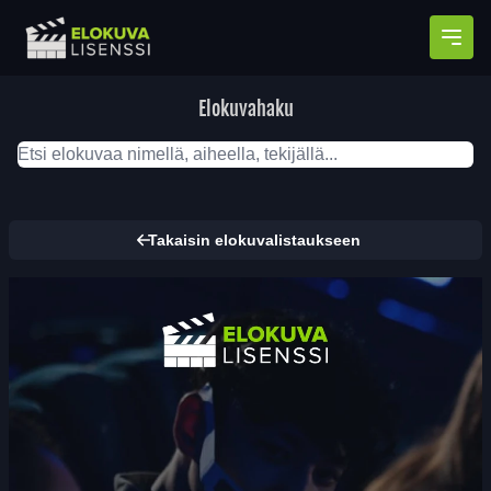
Avaa
Elokuvahaku
Takaisin elokuvalistaukseen