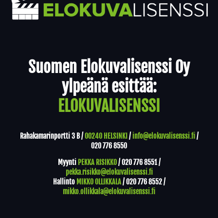
Yhteystiedot
Suomen Elokuvalisenssi Oy
ylpeänä esittää:
ELOKUVALISENSSI
Rahakamarinportti 3 B /
00240 HELSINKI
/
info@elokuvalisenssi.fi
/
020 776 8550
Myynti
PEKKA RISIKKO
/
020 776 8551
/
pekka.risikko@elokuvalisenssi.fi
Hallinto
MIKKO OLLIKKALA
/
020 776 8552
/
mikko.ollikkala@elokuvalisenssi.fi