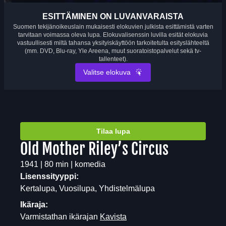
ESITTÄMINEN ON LUVANVARAISTA
Suomen tekijänoikeuslain mukaisesti elokuvien julkista esittämistä varten
tarvitaan voimassa oleva lupa. Elokuvalisenssin luvilla esität elokuvia
vastuullisesti miltä tahansa yksityiskäyttöön tarkoitetulta esityslähteeltä
(mm. DVD, Blu-ray, Yle Areena, muut suoratoistopalvelut sekä tv-
tallenteet).
Valitse elokuva
Tilaa lupa
Old Mother Riley’s Circus
1941 | 80 min | komedia
Lisenssityyppi:
Kertalupa, Vuosilupa, Yhdistelmälupa
Ikäraja:
Varmistathan ikärajan
Kavista