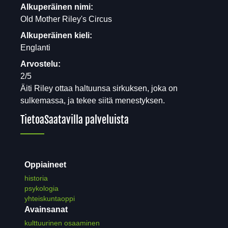
Alkuperäinen nimi:
Old Mother Riley's Circus
Alkuperäinen kieli:
Englanti
Arvostelu:
2/5
Äiti Riley ottaa haltuunsa sirkuksen, joka on
sulkemassa, ja tekee siitä menestyksen.
Tietoa
Saatavilla palveluista
Oppiaineet
historia
psykologia
yhteiskuntaoppi
Avainsanat
kulttuurinen osaaminen