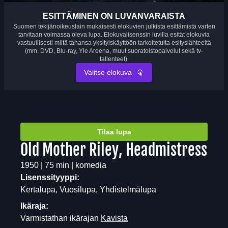
ESITTÄMINEN ON LUVANVARAISTA
Suomen tekijänoikeuslain mukaisesti elokuvien julkista esittämistä varten
tarvitaan voimassa oleva lupa. Elokuvalisenssin luvilla esität elokuvia
vastuullisesti miltä tahansa yksityiskäyttöön tarkoitetulta esityslähteeltä
(mm. DVD, Blu-ray, Yle Areena, muut suoratoistopalvelut sekä tv-
tallenteet).
Valitse elokuva
Tilaa lupa
Old Mother Riley, Headmistress
1950 | 75 min | komedia
Lisenssityyppi:
Kertalupa, Vuosilupa, Yhdistelmälupa
Ikäraja:
Varmistathan ikärajan
Kavista