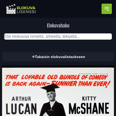
Avaa
Elokuvahaku
Takaisin elokuvalistaukseen