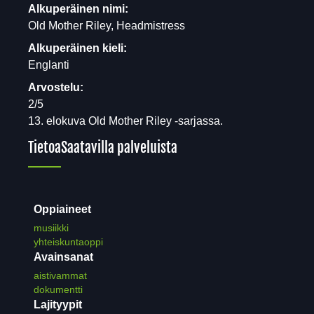
Alkuperäinen nimi:
Old Mother Riley, Headmistress
Alkuperäinen kieli:
Englanti
Arvostelu:
2/5
13. elokuva Old Mother Riley -sarjassa.
Tietoa
Saatavilla palveluista
Oppiaineet
musiikki
yhteiskuntaoppi
Avainsanat
aistivammat
dokumentti
Lajityypit