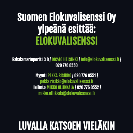
Yhteystiedot
Suomen Elokuvalisenssi Oy
ylpeänä esittää:
ELOKUVALISENSSI
Rahakamarinportti 3 B /
00240 HELSINKI
/
info@elokuvalisenssi.fi
/
020 776 8550
Myynti
PEKKA RISIKKO
/
020 776 8551
/
pekka.risikko@elokuvalisenssi.fi
Hallinto
MIKKO OLLIKKALA
/
020 776 8552
/
mikko.ollikkala@elokuvalisenssi.fi
LUVALLA KATSOEN VIELÄKIN