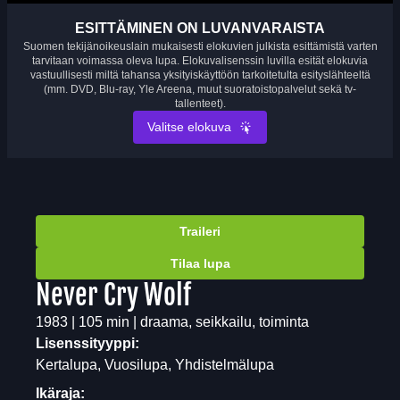
ESITTÄMINEN ON LUVANVARAISTA
Suomen tekijänoikeuslain mukaisesti elokuvien julkista esittämistä varten
tarvitaan voimassa oleva lupa. Elokuvalisenssin luvilla esität elokuvia
vastuullisesti miltä tahansa yksityiskäyttöön tarkoitetulta esityslähteeltä
(mm. DVD, Blu-ray, Yle Areena, muut suoratoistopalvelut sekä tv-
tallenteet).
Valitse elokuva
Traileri
Tilaa lupa
Never Cry Wolf
1983 | 105 min | draama, seikkailu, toiminta
Lisenssityyppi:
Kertalupa, Vuosilupa, Yhdistelmälupa
Ikäraja: