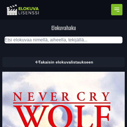
Avaa
Elokuvahaku
Takaisin elokuvalistaukseen