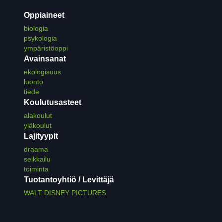
Oppiaineet
biologia
psykologia
ympäristöoppi
Avainsanat
ekologisuus
luonto
tiede
Koulutusasteet
alakoulut
yläkoulut
Lajityypit
draama
seikkailu
toiminta
Tuotantoyhtiö / Levittäjä
WALT DISNEY PICTURES