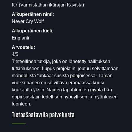
K7
(Varmistathan ikärajan
Kavista
)
Alkuperäinen nimi:
Never Cry Wolf
Alkuperäinen kieli:
Englanti
Arvostelu:
4/5
Tieteellinen tutkija, joka on lähetetty hallituksen
tutkimukseen: Lupus-projektiin, joutuu selvittämään
mahdollista ”uhkaa” susista pohjoisessa. Tämän
vuoksi hänen on selvittävä erämaassa kuusi
kuukautta yksin. Näiden tapahtumien myötä hän
oppii susilajin todellisen hyödyllisen ja myönteisen
luonteen.
Tietoa
Saatavilla palveluista