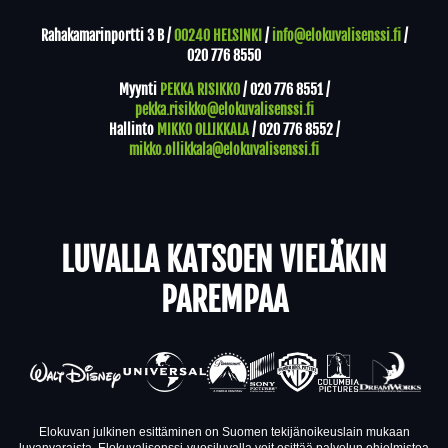
Rahakamarinportti 3 B /
00240 HELSINKI
/
info@elokuvalisenssi.fi
/
020 776 8550
Myynti
PEKKA RISIKKO
/
020 776 8551
/
pekka.risikko@elokuvalisenssi.fi
Hallinto
MIKKO OLLIKKALA
/
020 776 8552
/
mikko.ollikkala@elokuvalisenssi.fi
LUVALLA KATSOEN VIELÄKIN
PAREMPAA
Elokuvan julkinen esittäminen on Suomen tekijänoikeuslain mukaan