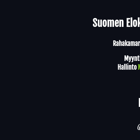
Yhteystiedot
Suomen Elok
Rahakamari
Myynt
Hallinto