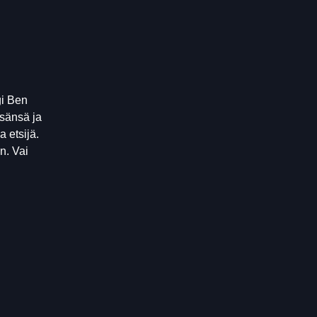
gi Ben
isänsä ja
 etsijä.
n. Vai