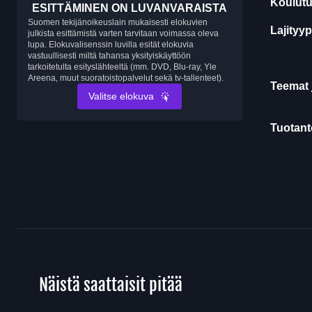
Koulutu
ESITTÄMINEN ON LUVANVARAISTA
Suomen tekijänoikeuslain mukaisesti elokuvien
Lajityyp
julkista esittämistä varten tarvitaan voimassa oleva
lupa. Elokuvalisenssin luvilla esität elokuvia
vastuullisesti miltä tahansa yksityiskäyttöön
tarkoitetulta esityslähteeltä (mm. DVD, Blu-ray, Yle
Areena, muut suoratoistopalvelut sekä tv-tallenteet).
Teemat 
Valitse elokuva
Tuotanto
Näistä saattaisit pitää