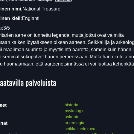
inen nimi:
National Treasure
nen kieli:
Englanti
u:
3/5
itarien aarre on tunnettu legenda, mutta jotkut ovat valmiita
aan kaiken löytääkseen oikean aarteen. Seikkailija ja arkeolo
ii maailman suurinta ja myyttisintä aarretta, samoin kuin hänen 
aisemmat sukupolvet hänen perheessään. Mutta hän ei ole ainoa
u huomaamaan, että aarteenetsinnässä ei voi luottaa kehenkää
aatavilla palveluista
historia
eet
psykologia
uskonto
arkeologia
nat
seikkailuelokuva