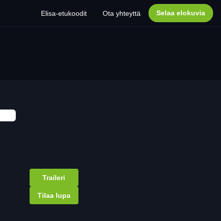
Selaa elokuvia
Elisa-etukoodit
Ota yhteyttä
Traileri
Tilaa lupa