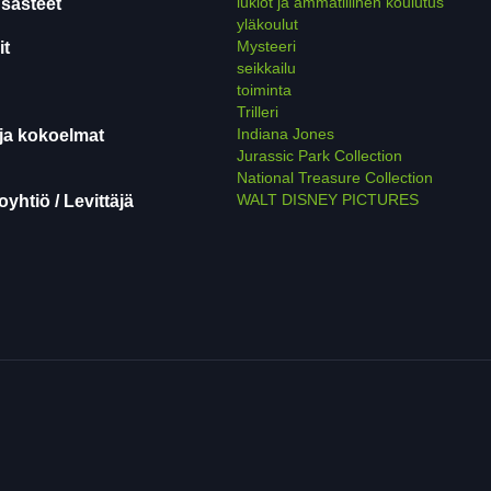
lukiot ja ammatillinen koulutus
sasteet
yläkoulut
Mysteeri
it
seikkailu
toiminta
Trilleri
Indiana Jones
ja kokoelmat
Jurassic Park Collection
National Treasure Collection
WALT DISNEY PICTURES
yhtiö / Levittäjä