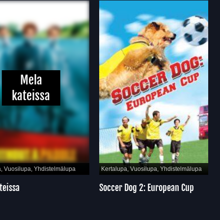
Mela
kateissa
Vuosilupa, Yhdistelmälupa
Kertalupa, Vuosilupa, Yhdistelmälupa
issa
Soccer Dog 2: European Cup