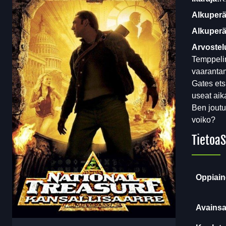
Alkuperä
Alkuperäi
Arvostel
Temppelir
vaarantam
Gates ets
useat aik
Ben joutu
voiko?
Tietoa
S
Oppiain
Avainsa