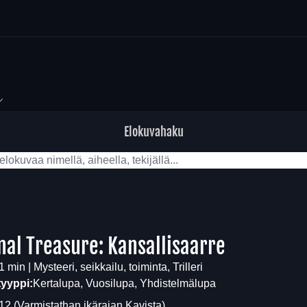
Elokuvahaku
nal Treasure: Kansallisaarre
 min | Mysteeri, seikkailu, toiminta, Trilleri
tyyppi:
Kertalupa, Vuosilupa, Yhdistelmälupa
12
(Varmistathan ikärajan
Kavista
)