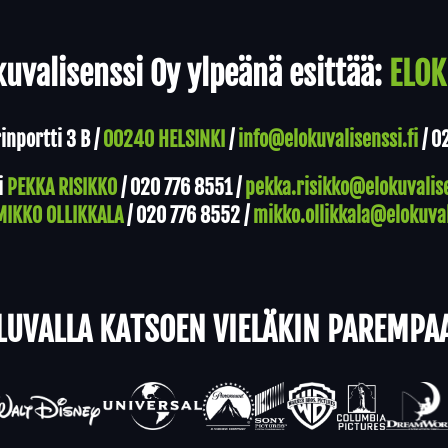
uvalisenssi Oy ylpeänä esittää:
ELOK
nportti 3 B /
00240 HELSINKI
/
info@elokuvalisenssi.fi
/
0
i
PEKKA RISIKKO
/
020 776 8551
/
pekka.risikko@elokuvalise
MIKKO OLLIKKALA
/
020 776 8552
/
mikko.ollikkala@elokuval
LUVALLA KATSOEN VIELÄKIN PAREMPA