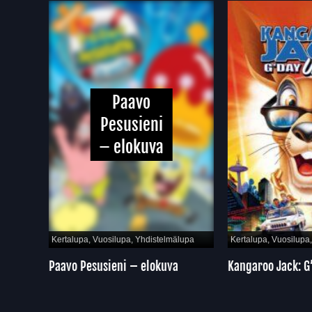
Paavo
Pesusieni
– elokuva
pa
Kertalupa, Vuosilupa, Yhdistelmälupa
Kertalupa, Vuosilupa, Y
ä
Paavo Pesusieni – elokuva
Kangaroo Jack: G’Da