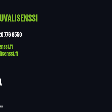
UVALISENSSI
20 776 8550
nssi.fi
isenssi.fi
A