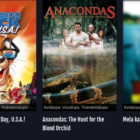
hdistelmälupa
Kertalupa, Vuosilupa, Yhdistelmälupa
Kertalupa, 
y, U.S.A.!
Anacondas: The Hunt for the
Mela kate
Blood Orchid