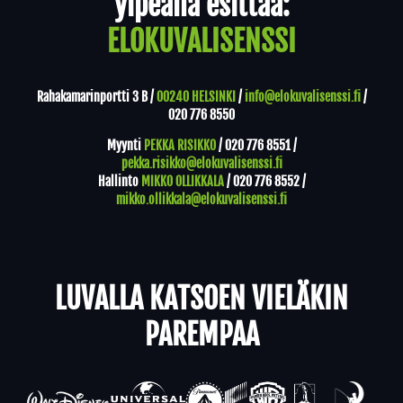
ylpeänä esittää:
ELOKUVALISENSSI
Rahakamarinportti 3 B /
00240 HELSINKI
/
info@elokuvalisenssi.fi
/
020 776 8550
Myynti
PEKKA RISIKKO
/
020 776 8551
/
pekka.risikko@elokuvalisenssi.fi
Hallinto
MIKKO OLLIKKALA
/
020 776 8552
/
mikko.ollikkala@elokuvalisenssi.fi
LUVALLA KATSOEN VIELÄKIN
PAREMPAA