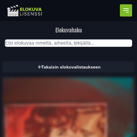
Avaa
Elokuvahaku
Takaisin elokuvalistaukseen