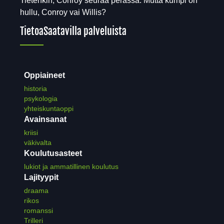
Tietenkin, Conroy seuraa perässä. Mutta kumpi on
hullu, Conroy vai Willis?
Tietoa
Saatavilla palveluista
Oppiaineet
historia
psykologia
yhteiskuntaoppi
Avainsanat
kriisi
väkivalta
Koulutusasteet
lukiot ja ammatillinen koulutus
Lajityypit
draama
rikos
romanssi
Trilleri