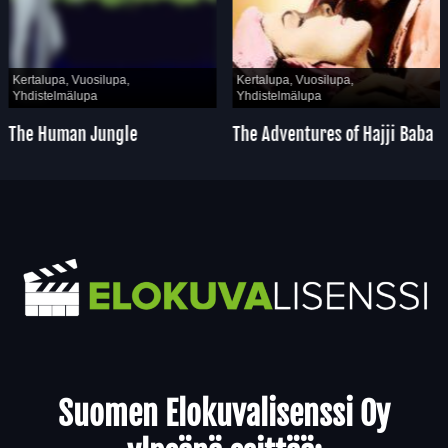
Kertalupa, Vuosilupa,
Kertalupa, Vuosilupa,
Yhdistelmälupa
Yhdistelmälupa
The Human Jungle
The Adventures of Hajji Baba
Yhteystiedot
Suomen Elokuvalisenssi Oy