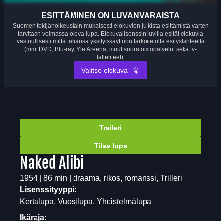
ESITTÄMINEN ON LUVANVARAISTA
Suomen tekijänoikeuslain mukaisesti elokuvien julkista esittämistä varten
tarvitaan voimassa oleva lupa. Elokuvalisenssin luvilla esität elokuvia
vastuullisesti miltä tahansa yksityiskäyttöön tarkoitetulta esityslähteeltä
(mm. DVD, Blu-ray, Yle Areena, muut suoratoistopalvelut sekä tv-
tallenteet).
Valitse elokuva
Traileri
Tilaa lupa
Naked Alibi
1954 | 86 min | draama, rikos, romanssi, Trilleri
Lisenssityyppi:
Kertalupa, Vuosilupa, Yhdistelmälupa
Ikäraja: