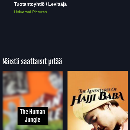
Tuotantoyhtiö / Levittäjä
Universal Pictures
Näistä saattaisit pitää
The Human
Jungle