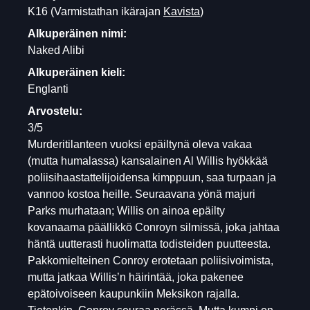
K16
(Varmistathan ikärajan
Kavista
)
Alkuperäinen nimi:
Naked Alibi
Alkuperäinen kieli:
Englanti
Arvostelu:
3/5
Murderitilanteen vuoksi epäiltynä oleva vakaa
(mutta humalassa) kansalainen Al Willis hyökkää
poliisihaastattelijoidensa kimppuun, saa turpaan ja
vannoo kostoa heille. Seuraavana yönä majuri
Parks murhataan; Willis on ainoa epäilty
kovanaama päällikkö Conroyn silmissä, joka jahtaa
häntä uutterasti huolimatta todisteiden puutteesta.
Pakkomielteinen Conroy erotetaan poliisivoimista,
mutta jatkaa Willis’n häirintää, joka pakenee
epätoivoiseen kaupunkiin Meksikon rajalla.