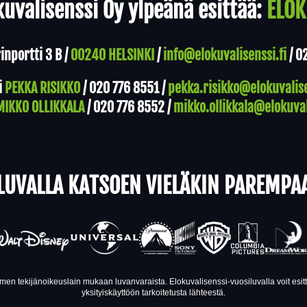
uvalisenssi Oy ylpeänä esittää:
ELOK
nportti 3 B /
00240 HELSINKI
/
info@elokuvalisenssi.fi
/
0
i
PEKKA RISIKKO
/
020 776 8551
/
pekka.risikko@elokuvalise
MIKKO OLLIKKALA
/
020 776 8552
/
mikko.ollikkala@elokuval
LUVALLA KATSOEN VIELÄKIN PAREMPA
en tekijänoikeuslain mukaan luvanvaraista. Elokuvalisenssi-vuosiluvalla voit esi
yksityiskäyttöön tarkoitetusta lähteestä.