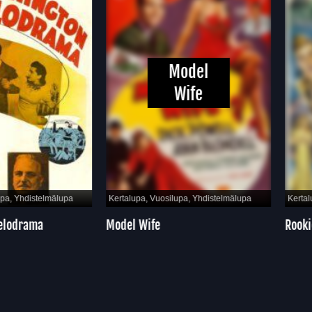
Model
Wife
hdistelmälupa
Kertalupa, Vuosilupa, Yhdistelmälupa
Kertalupa, 
rama
Model Wife
Rookies o