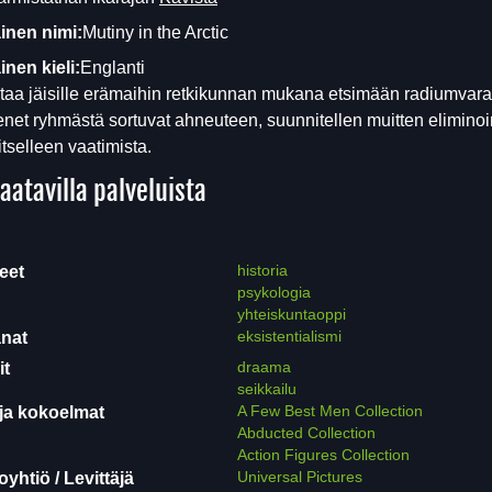
inen nimi:
Mutiny in the Arctic
nen kieli:
Englanti
taa jäisille erämaihin retkikunnan mukana etsimään radiumvara
senet ryhmästä sortuvat ahneuteen, suunnitellen muitten eliminoi
itselleen vaatimista.
aatavilla palveluista
historia
eet
psykologia
yhteiskuntaoppi
eksistentialismi
nat
draama
it
seikkailu
A Few Best Men Collection
ja kokoelmat
Abducted Collection
Action Figures Collection
Universal Pictures
yhtiö / Levittäjä