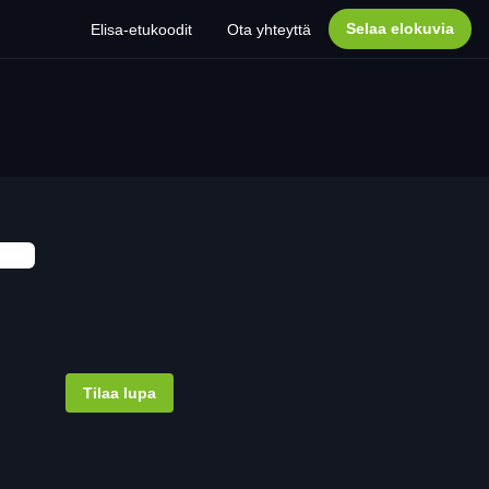
Selaa elokuvia
Elisa-etukoodit
Ota yhteyttä
Tilaa lupa