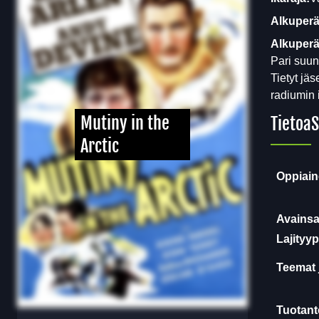
Alkuperä
Alkuperäi
Pari suun
Tietyt jä
radiumin 
Mutiny in the
Tietoa
S
Arctic
Oppiain
Avainsa
Lajityyp
Teemat 
Tuotanto