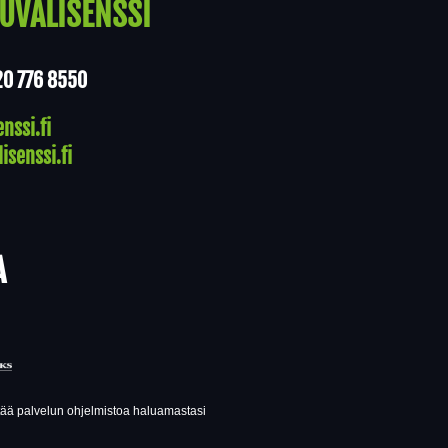
UVALISENSSI
20 776 8550
nssi.fi
isenssi.fi
A
ttää palvelun ohjelmistoa haluamastasi