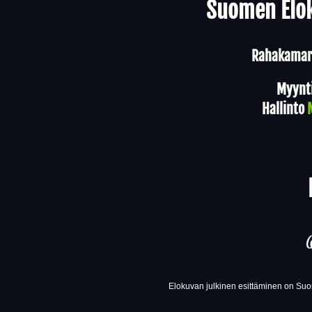
Suomen Elok
Rahakamari
Myynt
Hallinto
Elokuvan julkinen esittäminen on Suom