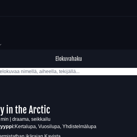
Elokuvahaku
y in the Arctic
 min | draama, seikkailu
tyyppi:
Kertalupa, Vuosilupa, Yhdistelmälupa
armistathan ikärajan
Kavista