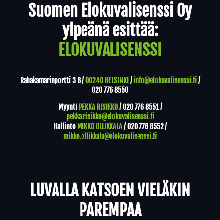
Suomen Elokuvalisenssi Oy
ylpeänä esittää:
ELOKUVALISENSSI
Rahakamarinportti 3 B /
00240 HELSINKI
/
info@elokuvalisenssi.fi
/
020 776 8550
Myynti
PEKKA RISIKKO
/
020 776 8551
/
pekka.risikko@elokuvalisenssi.fi
Hallinto
MIKKO OLLIKKALA
/
020 776 8552
/
mikko.ollikkala@elokuvalisenssi.fi
LUVALLA KATSOEN VIELÄKIN
PAREMPAA