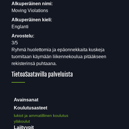
Alkuperäinen nimi:
Moving Violations
Alkuperäinen kieli:
Englanti
Arvostelu:
3/5
Ryhmä huolettomia ja epäonnekkaita kuskeja
tuomitaan käymään liikennekoulua pitääkseen
rekisterinsä puhtaana.
Tietoa
Saatavilla palveluista
Avainsanat
Koulutusasteet
lukiot ja ammatillinen koulutus
yläkoulut
Lajityypit