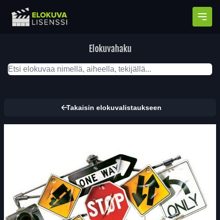
Avaa
Elokuvahaku
Takaisin elokuvalistaukseen