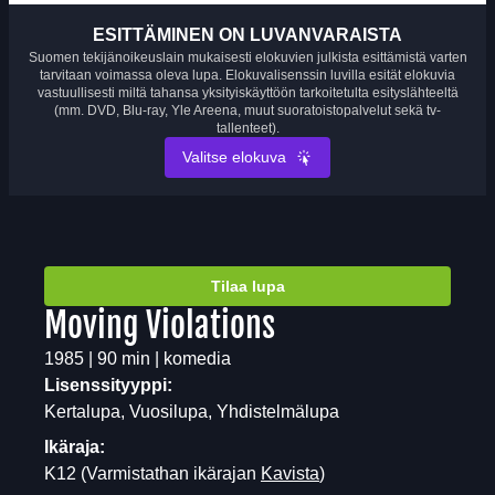
ESITTÄMINEN ON LUVANVARAISTA
Suomen tekijänoikeuslain mukaisesti elokuvien julkista esittämistä varten
tarvitaan voimassa oleva lupa. Elokuvalisenssin luvilla esität elokuvia
vastuullisesti miltä tahansa yksityiskäyttöön tarkoitetulta esityslähteeltä
(mm. DVD, Blu-ray, Yle Areena, muut suoratoistopalvelut sekä tv-
tallenteet).
Valitse elokuva
Tilaa lupa
Moving Violations
1985 | 90 min | komedia
Lisenssityyppi:
Kertalupa, Vuosilupa, Yhdistelmälupa
Ikäraja:
K12
(Varmistathan ikärajan
Kavista
)