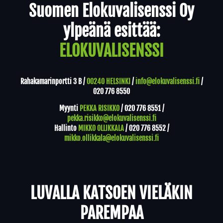
Suomen Elokuvalisenssi Oy
ylpeänä esittää:
ELOKUVALISENSSI
Rahakamarinportti 3 B /
00240 HELSINKI
/
info@elokuvalisenssi.fi
/
020 776 8550
Myynti
PEKKA RISIKKO
/
020 776 8551
/
pekka.risikko@elokuvalisenssi.fi
Hallinto
MIKKO OLLIKKALA
/
020 776 8552
/
mikko.ollikkala@elokuvalisenssi.fi
LUVALLA KATSOEN VIELÄKIN
PAREMPAA