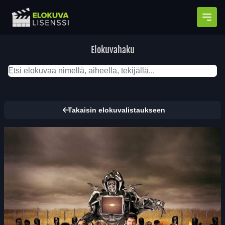
Avaa
Elokuvahaku
Takaisin elokuvalistaukseen