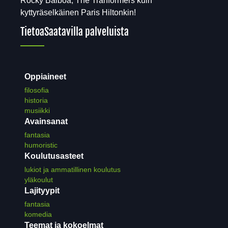
Rocky Balboa, The Tranformers kuin
kyttyräselkäinen Paris Hiltonkin!
Tietoa
Saatavilla palveluista
Oppiaineet
filosofia
historia
musiikki
Avainsanat
fantasia
humoristic
Koulutusasteet
lukiot ja ammatillinen koulutus
yläkoulut
Lajityypit
fantasia
komedia
Teemat ja kokoelmat