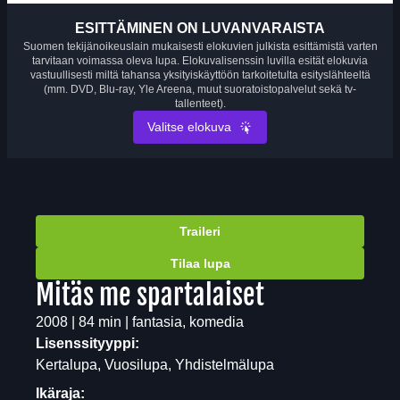
ESITTÄMINEN ON LUVANVARAISTA
Suomen tekijänoikeuslain mukaisesti elokuvien julkista esittämistä varten
tarvitaan voimassa oleva lupa. Elokuvalisenssin luvilla esität elokuvia
vastuullisesti miltä tahansa yksityiskäyttöön tarkoitetulta esityslähteeltä
(mm. DVD, Blu-ray, Yle Areena, muut suoratoistopalvelut sekä tv-
tallenteet).
Valitse elokuva
Traileri
Tilaa lupa
Mitäs me spartalaiset
2008 | 84 min | fantasia, komedia
Lisenssityyppi:
Kertalupa, Vuosilupa, Yhdistelmälupa
Ikäraja: