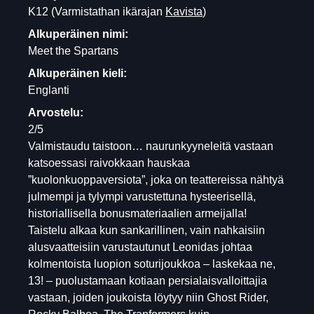
K12
(Varmistathan ikärajan
Kavista
)
Alkuperäinen nimi:
Meet the Spartans
Alkuperäinen kieli:
Englanti
Arvostelu:
2/5
Valmistaudu taistoon… naurunkyyneleitä vastaan
katsoessasi raivokkaan hauskaa
”kuolonkuoppaversiota”, joka on teattereissa nähtyä
julmempi ja tylympi varustettuna hysteerisellä,
historiallisella bonusmateriaalien armeijalla!
Taistelu alkaa kun sankarillinen, vain nahkaisiin
alusvaatteisiin varustautunut Leonidas johtaa
kolmentoista luopion soturijoukkoa – laskekaa ne,
13! – puolustamaan kotiaan persialaisvalloittajia
vastaan, joiden joukoista löytyy niin Ghost Rider,