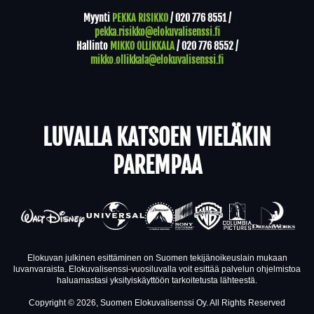
Myynti
PEKKA RISIKKO
/
020 776 8551
/
pekka.risikko@elokuvalisenssi.fi
Hallinto
MIKKO OLLIKKALA
/
020 776 8552
/
mikko.ollikkala@elokuvalisenssi.fi
LUVALLA KATSOEN VIELÄKIN
PAREMPAA
Elokuvan julkinen esittäminen on Suomen tekijänoikeuslain mukaan
luvanvaraista. Elokuvalisenssi-vuosiluvalla voit esittää palvelun ohjelmistoa
haluamastasi yksityiskäyttöön tarkoitetusta lähteestä.
Copyright © 2026, Suomen Elokuvalisenssi Oy. All Rights Reserved