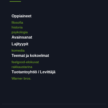
Oppiaineet
filosofia
historia
psykologia
Avainsanat
Lajityypit
komedia
Teemat ja kokoelmat
feelgood-elokuvat
rakkaustarina
Tuotantoyhtiö / Levittäjä
Warner bros.