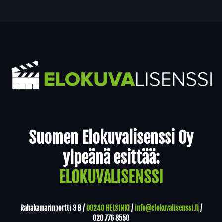
Yhteystiedot
Suomen Elokuvalisenssi Oy
ylpeänä esittää:
ELOKUVALISENSSI
Rahakamarinportti 3 B /
00240 HELSINKI
/
info@elokuvalisenssi.fi
/
020 776 8550