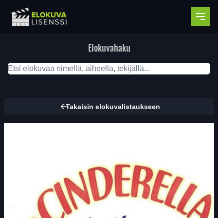
Avaa
Elokuvahaku
Takaisin elokuvalistaukseen