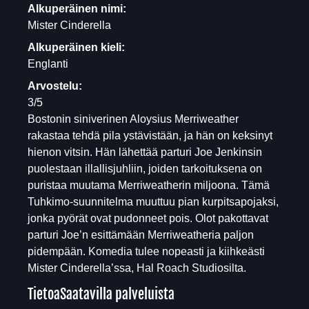
Alkuperäinen nimi:
Mister Cinderella
Alkuperäinen kieli:
Englanti
Arvostelu:
3/5
Bostonin siniverinen Aloysius Merriweather
rakastaa tehdä pila ystävistään, ja hän on keksinyt
hienon vitsin. Hän lähettää parturi Joe Jenkinsin
puolestaan illallisjuhliin, joiden tarkoituksena on
puristaa muutama Merriweatherin miljoona. Tämä
Tuhkimo-suunnitelma muuttuu pian kurpitsapojaksi,
jonka pyörät ovat pudonneet pois. Olot pakottavat
parturi Joe’n esittämään Merriweatheria paljon
pidempään. Komedia tulee nopeasti ja kiihkeästi
Mister Cinderella’ssa, Hal Roach Studiosilta.
Tietoa
Saatavilla palveluista