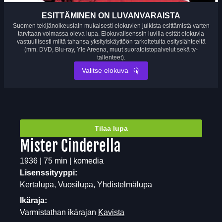
ESITTÄMINEN ON LUVANVARAISTA
Suomen tekijänoikeuslain mukaisesti elokuvien julkista esittämistä varten
tarvitaan voimassa oleva lupa. Elokuvalisenssin luvilla esität elokuvia
vastuullisesti miltä tahansa yksityiskäyttöön tarkoitetulta esityslähteeltä
(mm. DVD, Blu-ray, Yle Areena, muut suoratoistopalvelut sekä tv-
tallenteet).
Valitse elokuva
Tilaa lupa
Mister Cinderella
1936 | 75 min | komedia
Lisenssityyppi:
Kertalupa, Vuosilupa, Yhdistelmälupa
Ikäraja:
Varmistathan ikärajan
Kavista