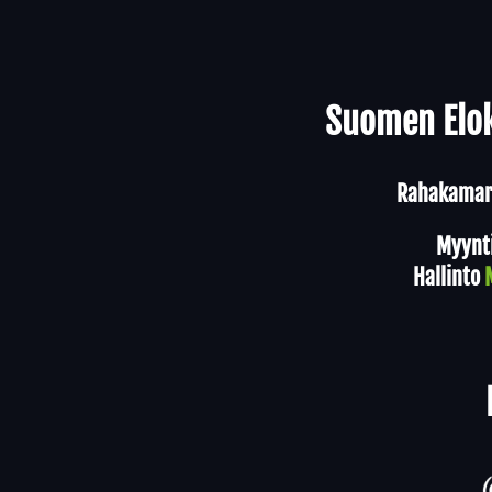
Yhteystiedot
Suomen Elok
Rahakamari
Myynt
Hallinto