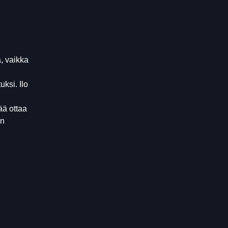
, vaikka
ksi. Ilo
ää ottaa
in