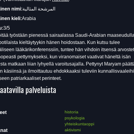
inen nimi:
المرشحة المثالية
nen kieli:
Arabia
u:
3/5
tää työstään pienessä sairaalassa Saudi-Arabian maaseudulla
otilaista kieltäytyykin hänen hoidostaan. Kun kutsu tulee
liseen lääkärikonferenssiin, tuntee hän vihdoin itsensä arvostetu
opeasti pettymykseksi, kun viranomaiset vaativat häneltä isän
ta matkaan liian lyhyellä varoitusajalla. Pettynyt Maryam päätt
in käsiinsä ja ilmoittautuu ehdokkaaksi tuleviin kunnallisvaaleih
een patriarkaaliset perinteet.
aatavilla palveluista
historia
eet
psykologia
yhteiskuntaoppi
aktivismi
nat