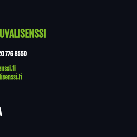
UVALISENSSI
20 776 8550
nssi.fi
isenssi.fi
A