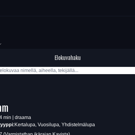
Elokuvahaku
am
4 min | draama
tyyppi:
Kertalupa, Vuosilupa, Yhdistelmälupa
7
(Varmistathan ikärajan
Kavista
)