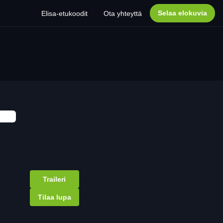
Selaa elokuvia
Elisa-etukoodit
Ota yhteyttä
Traileri
Tilaa lupa