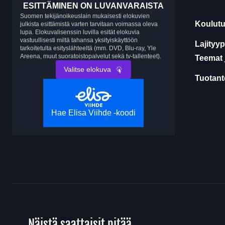
ESITTÄMINEN ON LUVANVARAISTA
Suomen tekijänoikeuslain mukaisesti elokuvien
Koulutu
julkista esittämistä varten tarvitaan voimassa oleva
lupa. Elokuvalisenssin luvilla esität elokuvia
vastuullisesti miltä tahansa yksityiskäyttöön
Lajityyp
tarkoitetulta esityslähteeltä (mm. DVD, Blu-ray, Yle
Areena, muut suoratoistopalvelut sekä tv-tallenteet).
Teemat 
Valitse elokuva
Tuotanto
Hae Elisa Viihde -koodi
Näistä saattaisit pitää