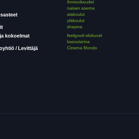
ihmisoikeudet
naisen asema
alakoulut
sasteet
yläkoulut
draama
it
feelgood-elokuvat
ja kokoelmat
kasvutarina
Cinema Mondo
yhtiö / Levittäjä