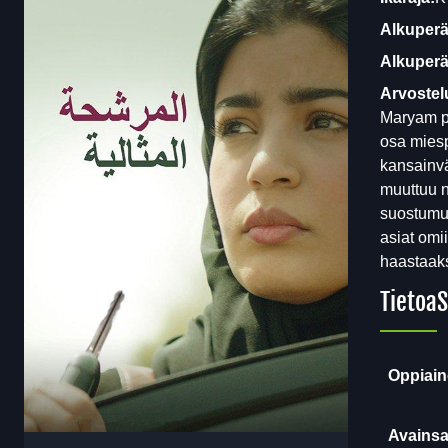
Alkuperä
Alkuperäi
Arvostel
Maryam pi
osa miesp
kansainvä
muuttuu n
suostumus
asiat omi
haastaaks
Tietoa
S
Oppiain
Avainsa