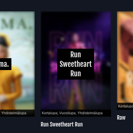
Run
a.
Sweetheart
Run
Kertalupa, 
hdistelmälupa
Kertalupa, Vuosilupa, Yhdistelmälupa
Raw
Run Sweetheart Run