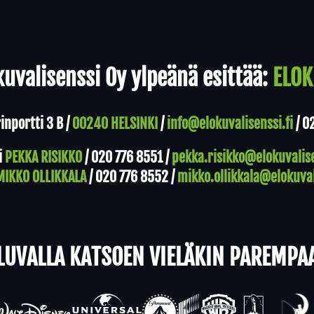
uvalisenssi Oy ylpeänä esittää:
ELOK
nportti 3 B /
00240 HELSINKI
/
info@elokuvalisenssi.fi
/
0
i
PEKKA RISIKKO
/
020 776 8551
/
pekka.risikko@elokuvalise
MIKKO OLLIKKALA
/
020 776 8552
/
mikko.ollikkala@elokuval
LUVALLA KATSOEN VIELÄKIN PAREMPA