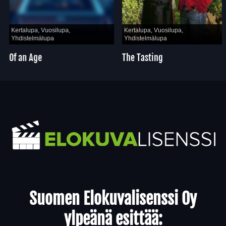
Kertalupa, Vuosilupa,
Kertalupa, Vuosilupa,
Yhdistelmälupa
Yhdistelmälupa
Of an Age
The Tasting
Yhteystiedot
Suomen Elokuvalisenssi Oy
ylpeänä esittää: