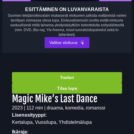
ESITTÄMINEN ON LUVANVARAISTA
Suomen tekijänoikeuslain mukaisesti elokuvien julkista esittämistä varten
tarvitaan voimassa oleva lupa. Elokuvalisenssin luvilla esität elokuvia
vastuullisesti miltä tahansa yksityiskäyttöön tarkoitetulta esityslähteeltä
(mm. DVD, Blu-ray, Yle Areena, muut suoratoistopalvelut sekä tv-
tallenteet).
Valitse elokuva
Traileri
Tilaa lupa
Magic Mike’s Last Dance
2023 | 112 min | draama, komedia, romanssi
Lisenssityyppi:
Kertalupa, Vuosilupa, Yhdistelmälupa
Ikäraja: