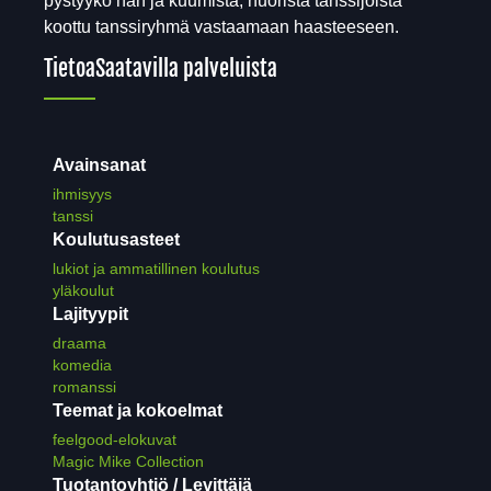
pystyykö hän ja kuumista, nuorista tanssijoista
koottu tanssiryhmä vastaamaan haasteeseen.
Tietoa
Saatavilla palveluista
Avainsanat
ihmisyys
tanssi
Koulutusasteet
lukiot ja ammatillinen koulutus
yläkoulut
Lajityypit
draama
komedia
romanssi
Teemat ja kokoelmat
feelgood-elokuvat
Magic Mike Collection
Tuotantoyhtiö / Levittäjä