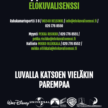
ELOKUVALISENSSI
Rahakamarinportti 3 B /
00240 HELSINKI
/
info@elokuvalisenssi.fi
/
020 776 8550
Myynti
PEKKA RISIKKO
/
020 776 8551
/
pekka.risikko@elokuvalisenssi.fi
Hallinto
MIKKO OLLIKKALA
/
020 776 8552
/
mikko.ollikkala@elokuvalisenssi.fi
LUVALLA KATSOEN VIELÄKIN
PAREMPAA