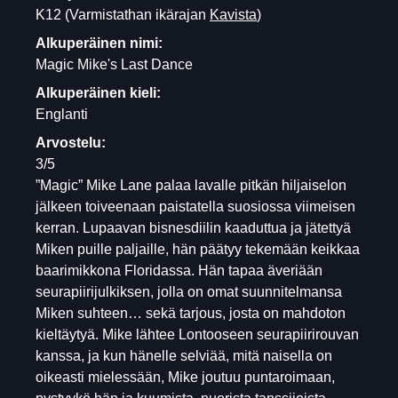
K12
(Varmistathan ikärajan
Kavista
)
Alkuperäinen nimi:
Magic Mike's Last Dance
Alkuperäinen kieli:
Englanti
Arvostelu:
3/5
”Magic” Mike Lane palaa lavalle pitkän hiljaiselon
jälkeen toiveenaan paistatella suosiossa viimeisen
kerran. Lupaavan bisnesdiilin kaaduttua ja jätettyä
Miken puille paljaille, hän päätyy tekemään keikkaa
baarimikkona Floridassa. Hän tapaa äveriään
seurapiirijulkiksen, jolla on omat suunnitelmansa
Miken suhteen… sekä tarjous, josta on mahdoton
kieltäytyä. Mike lähtee Lontooseen seurapiirirouvan
kanssa, ja kun hänelle selviää, mitä naisella on
oikeasti mielessään, Mike joutuu puntaroimaan,