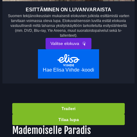
ESITTÄMINEN ON LUVANVARAISTA
Suomen tekijänoikeuslain mukaisesti elokuvien julkista esittämistä varten
tarvitaan voimassa oleva lupa. Elokuvalisenssin luvilla esität elokuvia
vastuullisesti miltä tahansa yksityiskäyttöön tarkoitetulta esityslähteeltä
(mm. DVD, Blu-ray, Yle Areena, muut suoratoistopalvelut sekä tv-
tallenteet).
Valitse elokuva
Hae Elisa Viihde -koodi
Traileri
Tilaa lupa
Mademoiselle Paradis