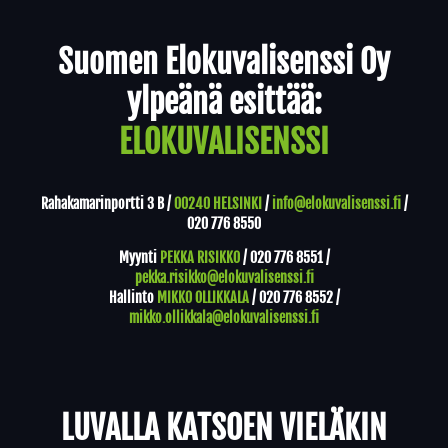
Yhteystiedot
Suomen Elokuvalisenssi Oy
ylpeänä esittää:
ELOKUVALISENSSI
Rahakamarinportti 3 B /
00240 HELSINKI
/
info@elokuvalisenssi.fi
/
020 776 8550
Myynti
PEKKA RISIKKO
/
020 776 8551
/
pekka.risikko@elokuvalisenssi.fi
Hallinto
MIKKO OLLIKKALA
/
020 776 8552
/
mikko.ollikkala@elokuvalisenssi.fi
LUVALLA KATSOEN VIELÄKIN