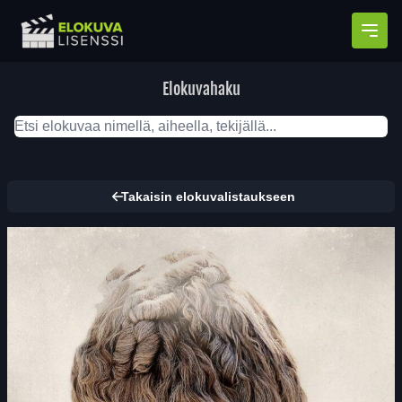
Avaa
Elokuvahaku
Takaisin elokuvalistaukseen