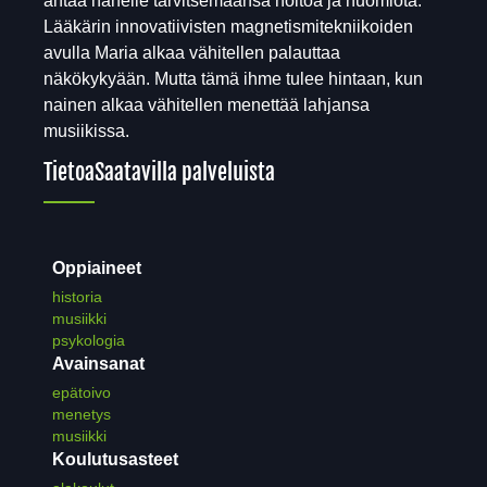
antaa hänelle tarvitsemaansa hoitoa ja huomiota.
Lääkärin innovatiivisten magnetismitekniikoiden
avulla Maria alkaa vähitellen palauttaa
näkökykyään. Mutta tämä ihme tulee hintaan, kun
nainen alkaa vähitellen menettää lahjansa
musiikissa.
Tietoa
Saatavilla palveluista
Oppiaineet
historia
musiikki
psykologia
Avainsanat
epätoivo
menetys
musiikki
Koulutusasteet