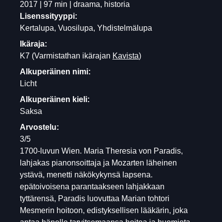
2017 | 97 min | draama, historia
Lisenssityyppi:
Kertalupa, Vuosilupa, Yhdistelmälupa
Ikäraja:
K7
(Varmistathan ikärajan
Kavista
)
Alkuperäinen nimi:
Licht
Alkuperäinen kieli:
Saksa
Arvostelu:
3/5
1700-luvun Wien. Maria Theresia von Paradis,
lahjakas pianonsoittaja ja Mozarten läheinen
ystävä, menetti näkökykynsä lapsena.
epätoivoisena parantaakseen lahjakkaan
tyttärensä, Paradis luovuttaa Marian tohtori
Mesmerin hoitoon, edistyksellisen lääkärin, joka