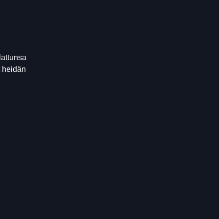
lattunsa
t heidän