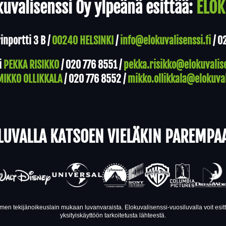
uvalisenssi Oy ylpeänä esittää:
ELOK
nportti 3 B /
00240 HELSINKI
/
info@elokuvalisenssi.fi
/
0
i
PEKKA RISIKKO
/
020 776 8551
/
pekka.risikko@elokuvalise
MIKKO OLLIKKALA
/
020 776 8552
/
mikko.ollikkala@elokuval
LUVALLA KATSOEN VIELÄKIN PAREMPA
en tekijänoikeuslain mukaan luvanvaraista. Elokuvalisenssi-vuosiluvalla voit esi
yksityiskäyttöön tarkoitetusta lähteestä.