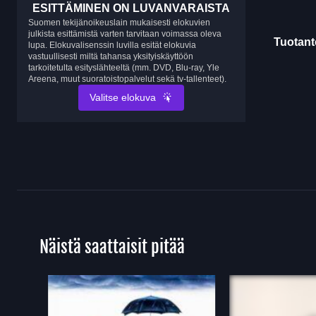
ESITTÄMINEN ON LUVANVARAISTA
Suomen tekijänoikeuslain mukaisesti elokuvien
julkista esittämistä varten tarvitaan voimassa oleva
Tuotanto
lupa. Elokuvalisenssin luvilla esität elokuvia
vastuullisesti miltä tahansa yksityiskäyttöön
tarkoitetulta esityslähteeltä (mm. DVD, Blu-ray, Yle
Areena, muut suoratoistopalvelut sekä tv-tallenteet).
Valitse elokuva
Näistä saattaisit pitää