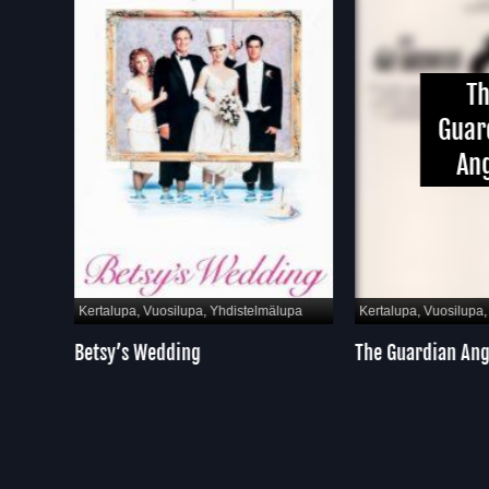
The
Guard
Ange
pa
Kertalupa, Vuosilupa, Yhdistelmälupa
Kertalupa, Vuosilupa, Y
Betsy’s Wedding
The Guardian Ange