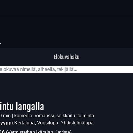
Elokuvahaku
lintu langalla
0 min | komedia, romanssi, seikkailu, toiminta
tyyppi:
Kertalupa, Vuosilupa, Yhdistelmälupa
16
(Varmistathan ikärajan
Kavista
)