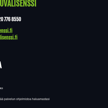
UVALISENSSI
20 776 8550
nssi.fi
isenssi.fi
A
ttää palvelun ohjelmistoa haluamastasi