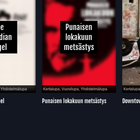
Punaisen
ian
lokakuun
l
metsästys
hdistelmälupa
Kertalupa, Vuosilupa, Yhdistelmälupa
Kertalupa, 
l
Punaisen lokakuun metsästys
Downtow