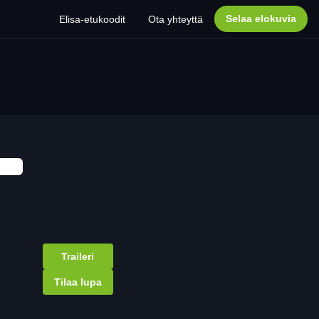
Selaa elokuvia
Elisa-etukoodit
Ota yhteyttä
Traileri
Tilaa lupa