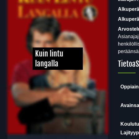
Alkuperä
Alkuperäi
Arvostel
Asianajaj
henkilöll
peräänsä
Kuin lintu
langalla
Tietoa
S
Oppiain
Avainsa
Koulutu
Lajityyp