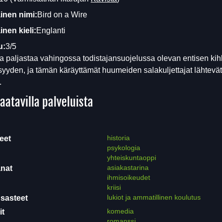
inen nimi:
Bird on a Wire
nen kieli:
Englanti
u:
3/5
a paljastaa vahingossa todistajansuojelussa olevan entisen kih
isyyden, ja tämän käräyttämät huumeiden salakuljettajat lähtevä
.
aatavilla palveluista
historia
eet
psykologia
yhteiskuntaoppi
asiakastarina
nat
ihmisoikeudet
kriisi
lukiot ja ammatillinen koulutus
sasteet
komedia
it
romanssi