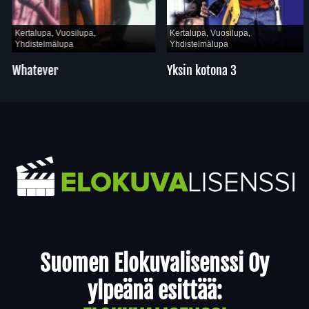
Kertalupa, Vuosilupa,
Kertalupa, Vuosilupa,
Yhdistelmälupa
Yhdistelmälupa
Whatever
Yksin kotona 3
Yhteystiedot
Suomen Elokuvalisenssi Oy
ylpeänä esittää: