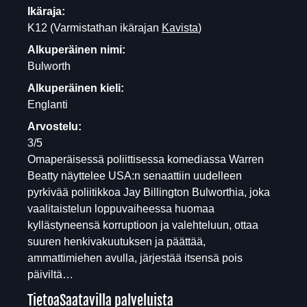
Ikäraja:
K12
(Varmistathan ikärajan
Kavista
)
Alkuperäinen nimi:
Bulworth
Alkuperäinen kieli:
Englanti
Arvostelu:
3/5
Omaperäisessä poliittisessa komediassa Warren
Beatty näyttelee USA:n senaattiin uudelleen
pyrkivää poliitikkoa Jay Billington Bulworthia, joka
vaalitaistelun loppuvaiheessa huomaa
kyllästyneensä korruptioon ja valehteluun, ottaa
suuren henkivakuutuksen ja päättää,
ammattimiehen avulla, järjestää itsensä pois
päiviltä…
Tietoa
Saatavilla palveluista