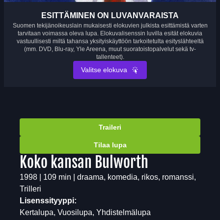
ESITTÄMINEN ON LUVANVARAISTA
Suomen tekijänoikeuslain mukaisesti elokuvien julkista esittämistä varten
tarvitaan voimassa oleva lupa. Elokuvalisenssin luvilla esität elokuvia
vastuullisesti miltä tahansa yksityiskäyttöön tarkoitetulta esityslähteeltä
(mm. DVD, Blu-ray, Yle Areena, muut suoratoistopalvelut sekä tv-
tallenteet).
Valitse elokuva
Traileri
Tilaa lupa
Koko kansan Bulworth
1998 | 109 min | draama, komedia, rikos, romanssi,
Trilleri
Lisenssityyppi:
Kertalupa, Vuosilupa, Yhdistelmälupa