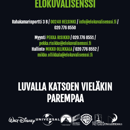
ELOKUVALISENSSI
Rahakamarinportti 3 B /
00240 HELSINKI
/
info@elokuvalisenssi.fi
/
020 776 8550
Myynti
PEKKA RISIKKO
/
020 776 8551
/
pekka.risikko@elokuvalisenssi.fi
Hallinto
MIKKO OLLIKKALA
/
020 776 8552
/
mikko.ollikkala@elokuvalisenssi.fi
LUVALLA KATSOEN VIELÄKIN
PAREMPAA