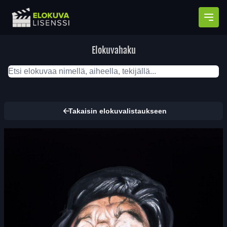
Avaa
Elokuvahaku
Takaisin elokuvalistaukseen