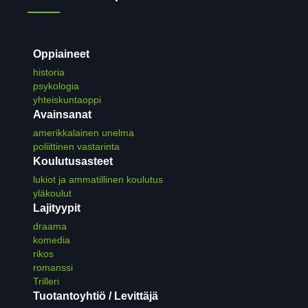
Oppiaineet
historia
psykologia
yhteiskuntaoppi
Avainsanat
amerikkalainen unelma
poliittinen vastarinta
Koulutusasteet
lukiot ja ammatillinen koulutus
yläkoulut
Lajityypit
draama
komedia
rikos
romanssi
Trilleri
Tuotantoyhtiö / Levittäjä