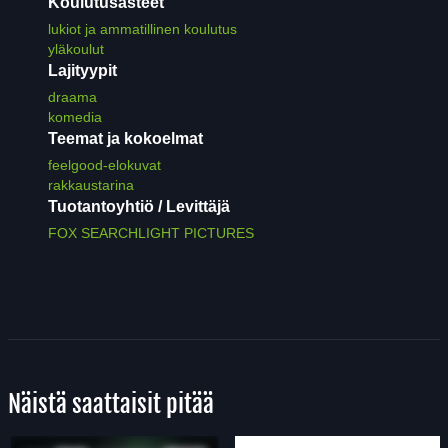
Koulutusasteet
lukiot ja ammatillinen koulutus
yläkoulut
Lajityypit
draama
komedia
Teemat ja kokoelmat
feelgood-elokuvat
rakkaustarina
Tuotantoyhtiö / Levittäjä
FOX SEARCHLIGHT PICTURES
Näistä saattaisit pitää