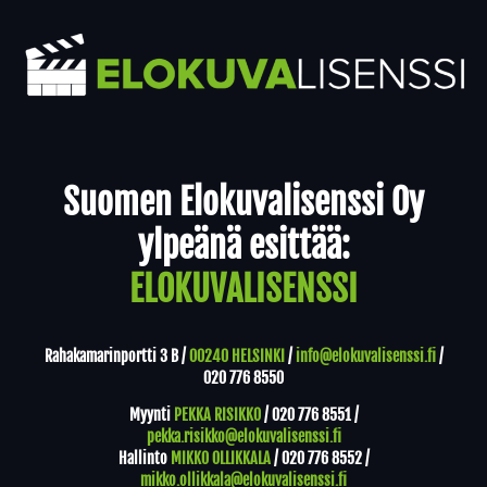
Yhteystiedot
Suomen Elokuvalisenssi Oy
ylpeänä esittää:
ELOKUVALISENSSI
Rahakamarinportti 3 B /
00240 HELSINKI
/
info@elokuvalisenssi.fi
/
020 776 8550
Myynti
PEKKA RISIKKO
/
020 776 8551
/
pekka.risikko@elokuvalisenssi.fi
Hallinto
MIKKO OLLIKKALA
/
020 776 8552
/
mikko.ollikkala@elokuvalisenssi.fi