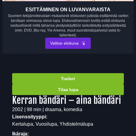
ESITTÄMINEN ON LUVANVARAISTA
Suomen tekijänoikeuslain mukaisesti elokuvien julkista esittämistä varten
tarvitaan voimassa oleva lupa. Elokuvalisenssin luvilla esität elokuvia
vastuullisesti miltä tahansa yksityiskäyttöön tarkoitetulta esityslähteeltä
(mm. DVD, Blu-ray, Yle Areena, muut suoratoistopalvelut sekä tv-
tallenteet).
Valitse elokuva
Traileri
Tilaa lupa
Kerran bändäri – aina bändäri
2002 | 98 min | draama, komedia
Lisenssityyppi:
Kertalupa, Vuosilupa, Yhdistelmälupa
Ikäraja: