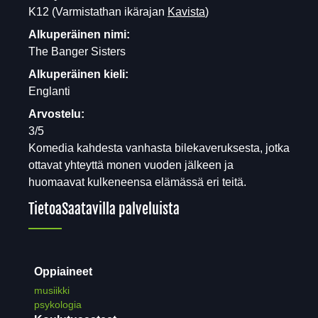
K12
(Varmistathan ikärajan
Kavista
)
Alkuperäinen nimi:
The Banger Sisters
Alkuperäinen kieli:
Englanti
Arvostelu:
3/5
Komedia kahdesta vanhasta bilekaveruksesta, jotka
ottavat yhteyttä monen vuoden jälkeen ja
huomaavat kulkeneensa elämässä eri teitä.
Tietoa
Saatavilla palveluista
Oppiaineet
musiikki
psykologia