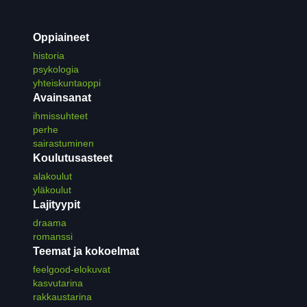
Oppiaineet
historia
psykologia
yhteiskuntaoppi
Avainsanat
ihmissuhteet
perhe
sairastuminen
Koulutusasteet
alakoulut
yläkoulut
Lajityypit
draama
romanssi
Teemat ja kokoelmat
feelgood-elokuvat
kasvutarina
rakkaustarina