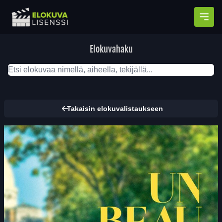
Avaa
Elokuvahaku
Takaisin elokuvalistaukseen