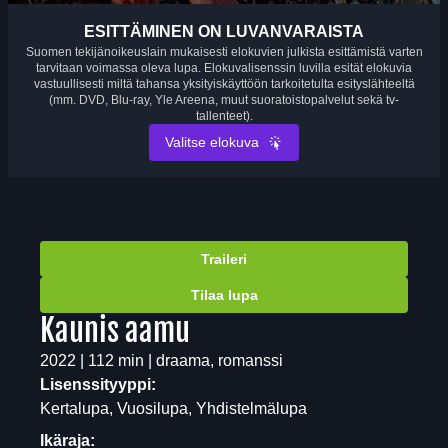
ESITTÄMINEN ON LUVANVARAISTA
Suomen tekijänoikeuslain mukaisesti elokuvien julkista esittämistä varten
tarvitaan voimassa oleva lupa. Elokuvalisenssin luvilla esität elokuvia
vastuullisesti miltä tahansa yksityiskäyttöön tarkoitetulta esityslähteeltä
(mm. DVD, Blu-ray, Yle Areena, muut suoratoistopalvelut sekä tv-
tallenteet).
Valitse elokuva
Traileri
Tilaa lupa
Kaunis aamu
2022 | 112 min | draama, romanssi
Lisenssityyppi:
Kertalupa, Vuosilupa, Yhdistelmälupa
Ikäraja: