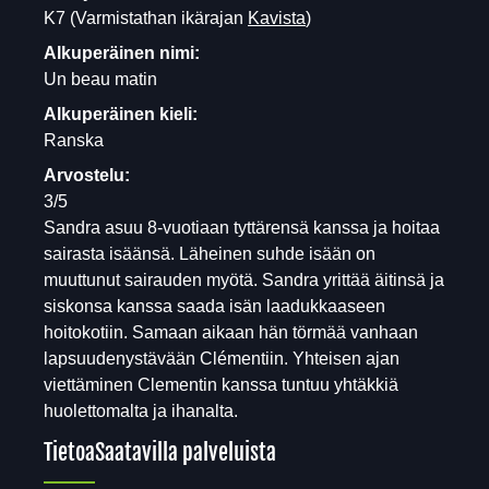
K7
(Varmistathan ikärajan
Kavista
)
Alkuperäinen nimi:
Un beau matin
Alkuperäinen kieli:
Ranska
Arvostelu:
3/5
Sandra asuu 8-vuotiaan tyttärensä kanssa ja hoitaa
sairasta isäänsä. Läheinen suhde isään on
muuttunut sairauden myötä. Sandra yrittää äitinsä ja
siskonsa kanssa saada isän laadukkaaseen
hoitokotiin. Samaan aikaan hän törmää vanhaan
lapsuudenystävään Clémentiin. Yhteisen ajan
viettäminen Clementin kanssa tuntuu yhtäkkiä
huolettomalta ja ihanalta.
Tietoa
Saatavilla palveluista