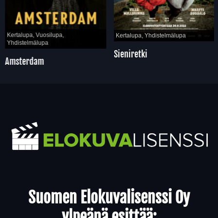
Kertalupa, Vuosilupa,
Kertalupa, Yhdistelmälupa
Yhdistelmälupa
Sieniretki
Amsterdam
Yhteystiedot
Suomen Elokuvalisenssi Oy
ylpeänä esittää: