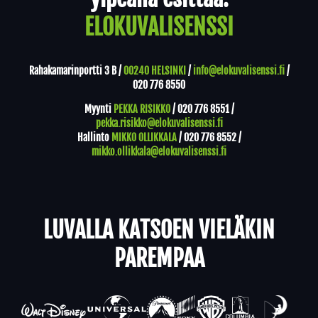
ELOKUVALISENSSI
Rahakamarinportti 3 B /
00240 HELSINKI
/
info@elokuvalisenssi.fi
/
020 776 8550
Myynti
PEKKA RISIKKO
/
020 776 8551
/
pekka.risikko@elokuvalisenssi.fi
Hallinto
MIKKO OLLIKKALA
/
020 776 8552
/
mikko.ollikkala@elokuvalisenssi.fi
LUVALLA KATSOEN VIELÄKIN
PAREMPAA