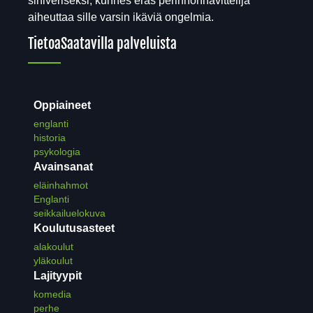
siniveriseksi, kunnes eräs perinnönhavittelija
aiheuttaa sille varsin ikäviä ongelmia.
Tietoa
Saatavilla palveluista
Oppiaineet
englanti
historia
psykologia
Avainsanat
eläinhahmot
Englanti
seikkailuelokuva
Koulutusasteet
alakoulut
yläkoulut
Lajityypit
komedia
perhe