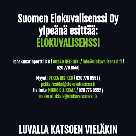
Yhteystiedot
Suomen Elokuvalisenssi Oy
ylpeänä esittää:
ELOKUVALISENSSI
Rahakamarinportti 3 B /
00240 HELSINKI
/
info@elokuvalisenssi.fi
/
020 776 8550
Myynti
PEKKA RISIKKO
/
020 776 8551
/
pekka.risikko@elokuvalisenssi.fi
Hallinto
MIKKO OLLIKKALA
/
020 776 8552
/
mikko.ollikkala@elokuvalisenssi.fi
LUVALLA KATSOEN VIELÄKIN