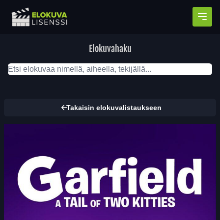
Avaa
Elokuvahaku
Takaisin elokuvalistaukseen