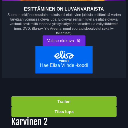
ESITTÄMINEN ON LUVANVARAISTA
Suomen tekijänoikeuslain mukaisesti elokuvien julkista esittämistä varten
tarvitaan voimassa oleva lupa. Elokuvalisenssin luvilla esität elokuvia
vastuullisesti miltä tahansa yksityiskäyttöön tarkoitetulta esityslähteeltä
(mm. DVD, Blu-ray, Yle Areena, muut suoratoistopalvelut sekä tv-
tallenteet).
Valitse elokuva
Hae Elisa Viihde -koodi
Traileri
Tilaa lupa
Karvinen 2