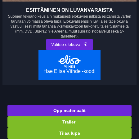
ESITTÄMINEN ON LUVANVARAISTA
Suomen tekijänoikeuslain mukaisesti elokuvien julkista esittämistä varten
tarvitaan voimassa oleva lupa. Elokuvalisenssin luvilla esität elokuvia
vastuullisesti miltä tahansa yksityiskäyttöön tarkoitetulta esityslähteeltä
(mm. DVD, Blu-ray, Yle Areena, muut suoratoistopalvelut sekä tv-
tallenteet).
Valitse elokuva
Hae Elisa Viihde -koodi
Oppimateriaalit
Traileri
Tilaa lupa