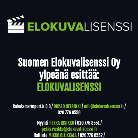
Yhteystiedot
Suomen Elokuvalisenssi Oy
ylpeänä esittää:
ELOKUVALISENSSI
Rahakamarinportti 3 B /
00240 HELSINKI
/
info@elokuvalisenssi.fi
/
020 776 8550
Myynti
PEKKA RISIKKO
/
020 776 8551
/
pekka.risikko@elokuvalisenssi.fi
Hallinto
MIKKO OLLIKKALA
/
020 776 8552
/