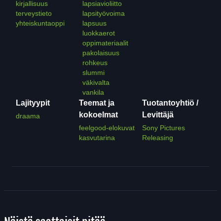
kirjallisuus
lapsiavioliitto
terveystieto
lapsityövoima
yhteiskuntaoppi
lapsuus
luokkaerot
oppimateriaalit
pakolaisuus
rohkeus
slummi
väkivalta
vankila
Lajityypit
Teemat ja
Tuotantoyhtiö /
kokoelmat
Levittäjä
draama
feelgood-elokuvat
Sony Pictures
kasvutarina
Releasing