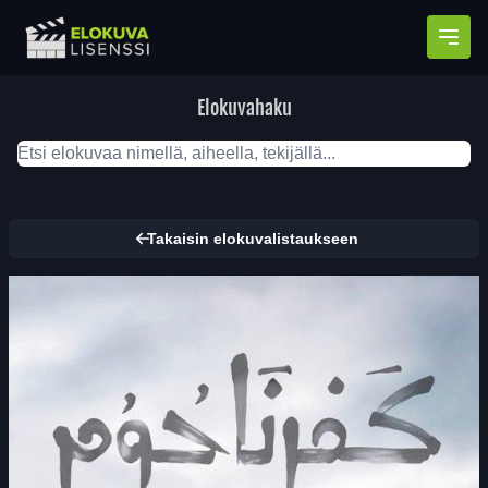
Avaa
Elokuvahaku
Takaisin elokuvalistaukseen