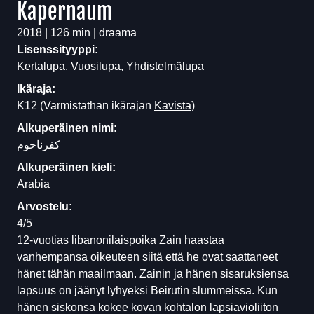
Kapernaum
2018 | 126 min | draama
Lisenssityyppi:
Kertalupa, Vuosilupa, Yhdistelmälupa
Ikäraja:
K12
(Varmistathan ikärajan
Kavista
)
Alkuperäinen nimi:
کفرناحوم
Alkuperäinen kieli:
Arabia
Arvostelu:
4/5
12-vuotias libanonilaispoika Zain haastaa
vanhempansa oikeuteen siitä että he ovat saattaneet
hänet tähän maailmaan. Zainin ja hänen sisaruksiensa
lapsuus on jäänyt lyhyeksi Beirutin slummeissa. Kun
hänen siskonsa kokee kovan kohtalon lapsiavioliiton