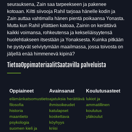
seurauksena, Zain saa tarpeekseen ja pakenee
kotoaan. Kiltti siivooja Rahil tarjoaa hänelle kodin ja
Zain auttaa vahtimalla hänen pientä poikaansa Yonasta.
Mutta kun Rahil yllättäen katoaa, Zainin on kerättävä
kaikki voimansa, rohkeutensa ja kekseliäisyytensä
huolehtiakseen itsestään ja Yonaksesta. Kuinka pitkään
he pystyvät selviytymään maailmassa, jossa toivosta on
jäljellä enää himmenevä kipinä?
Tietoa
Oppimateriaalit
Saatavilla palveluista
Oppiaineet
Avainsanat
Koulutusasteet
elämänkatsomustieto
ajatuksia herättävä
lukiot ja
filosofia
ihmisoikeudet
ammatillinen
historia
katulapset
koulutus
maantieto
koskettava
yläkoulut
psykologia
köyhyys
suomen kieli ja
kriisi