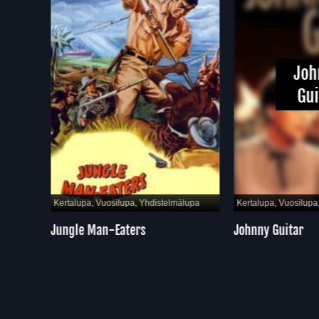
John
Guit
pa
Kertalupa, Vuosilupa, Yhdistelmälupa
Kertalupa, Vuosilupa, Y
Jungle Man-Eaters
Johnny Guitar