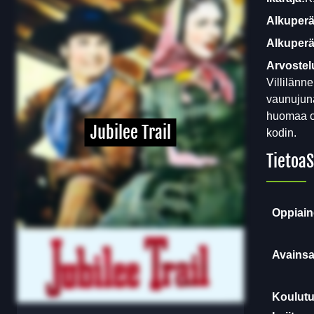
Alkuperä
Alkuperäi
Arvostel
Villilänn
vaunujuna
huomaa o
Jubilee Trail
kodin.
Tietoa
S
Oppiain
Avainsa
Koulutu