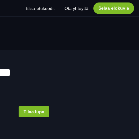
Selaa elokuvia
Elisa-etukoodit
Ota yhteyttä
Tilaa lupa