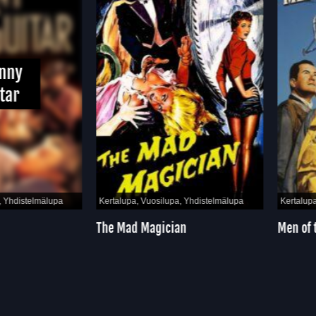
ny
ar
hdistelmälupa
Kertalupa, Vuosilupa, Yhdistelmälupa
Kertalupa, 
The Mad Magician
Men of th