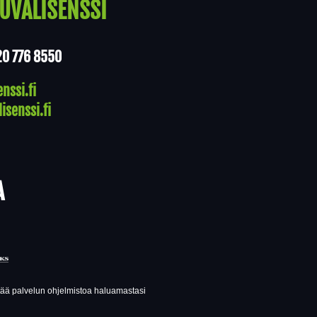
UVALISENSSI
20 776 8550
nssi.fi
isenssi.fi
A
ttää palvelun ohjelmistoa haluamastasi