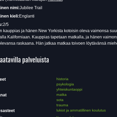
inen nimi:
Jubilee Trail
nen kieli:
Englanti
u:
2/5
en kauppias ja hänen New Yorkista kotoisin oleva vaimonsa suu
lla Kaliforniaan. Kauppias tapetaan matkalla, ja hänen vaimo
levansa raskaana. Hän jatkaa matkaa toivoen löytävänsä mieh
aatavilla palveluista
historia
eet
psykologia
yhteiskuntaoppi
matka
nat
sota
trauma
lukiot ja ammatillinen koulutus
sasteet