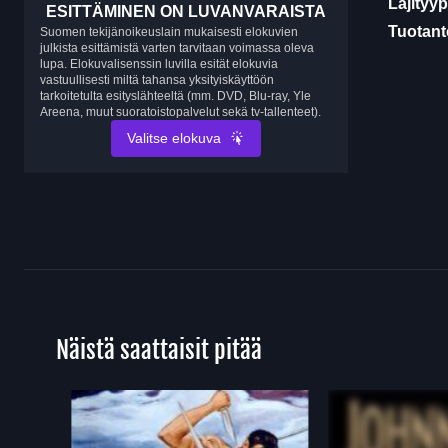
Lajityyp
ESITTÄMINEN ON LUVANVARAISTA
Tuotanto
Suomen tekijänoikeuslain mukaisesti elokuvien
julkista esittämistä varten tarvitaan voimassa oleva
lupa. Elokuvalisenssin luvilla esität elokuvia
vastuullisesti miltä tahansa yksityiskäyttöön
tarkoitetulta esityslähteeltä (mm. DVD, Blu-ray, Yle
Areena, muut suoratoistopalvelut sekä tv-tallenteet).
Valitse elokuva
Näistä saattaisit pitää