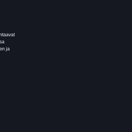
ntaavat
nsa
en ja