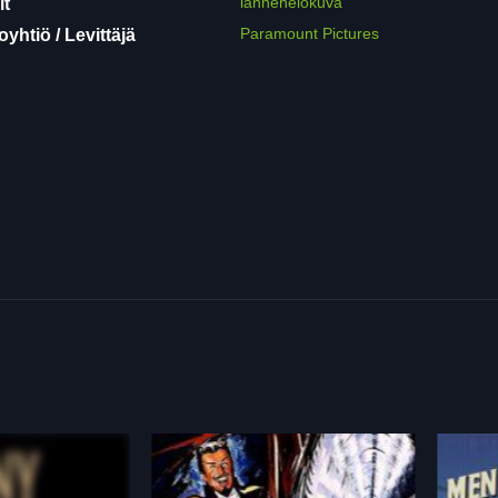
lännenelokuva
it
Paramount Pictures
yhtiö / Levittäjä