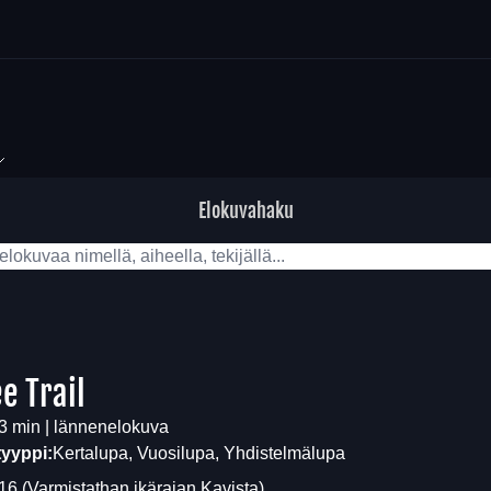
Elokuvahaku
e Trail
3 min | lännenelokuva
tyyppi:
Kertalupa, Vuosilupa, Yhdistelmälupa
16
(Varmistathan ikärajan
Kavista
)