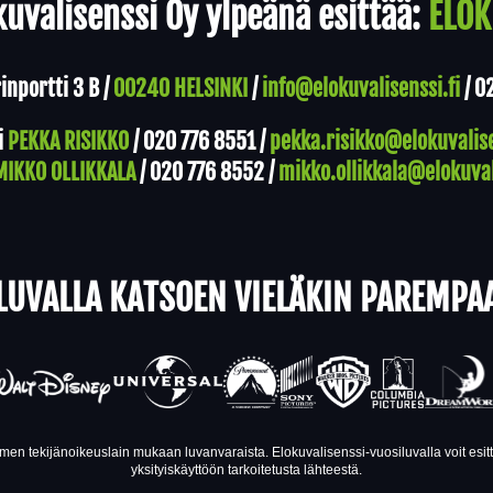
uvalisenssi Oy ylpeänä esittää:
ELOK
nportti 3 B /
00240 HELSINKI
/
info@elokuvalisenssi.fi
/
0
i
PEKKA RISIKKO
/
020 776 8551
/
pekka.risikko@elokuvalise
MIKKO OLLIKKALA
/
020 776 8552
/
mikko.ollikkala@elokuval
LUVALLA KATSOEN VIELÄKIN PAREMPA
en tekijänoikeuslain mukaan luvanvaraista. Elokuvalisenssi-vuosiluvalla voit esi
yksityiskäyttöön tarkoitetusta lähteestä.