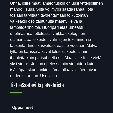
Unna, joille maatilamajoituskin on uusi yhteisöllinen
mahdollisuus. Siitä voi myös saada rahaa, jota
tosiaan tarvitaan täydentämään tolkuttoman
vaikeaksi osoittautunutta maanviljelyä ja
lampaidenhoitoa. Nuoripari elää urheasti
unelmaansa röttelössä, vaikka ekologinen
elämäntapa, oikeiden valintojen tekeminen ja
lapsentahtinen kasvatusideaali 5-vuotiaan Malva-
tyttären kanssa alkavat totisesti koetella niin
ihanteita kuin parisuhdettakin. Maatilalle tulee vielä
yksi vieras. Joulun edetessä niin vieraiden kuin
isäntäpariskunnankin elämä ottaa yllättäen aivan
uuden suunnan. Useitakin.
Tietoa
Saatavilla palveluista
Oppiaineet