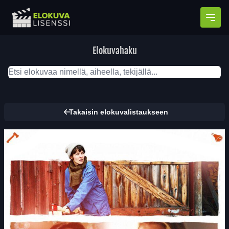
Avaa
Elokuvahaku
Takaisin elokuvalistaukseen