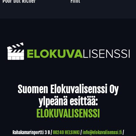
Poor but Richer
Flint
Yhteystiedot
Suomen Elokuvalisenssi Oy
ylpeänä esittää:
ELOKUVALISENSSI
Rahakamarinportti 3 B /
00240 HELSINKI
/
info@elokuvalisenssi.fi
/