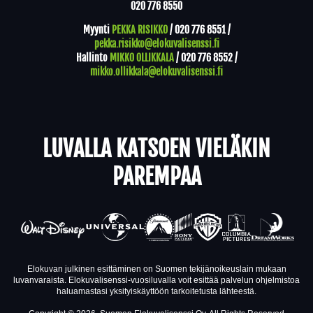
020 776 8550
Myynti
PEKKA RISIKKO
/
020 776 8551
/
pekka.risikko@elokuvalisenssi.fi
Hallinto
MIKKO OLLIKKALA
/
020 776 8552
/
mikko.ollikkala@elokuvalisenssi.fi
LUVALLA KATSOEN VIELÄKIN
PAREMPAA
Elokuvan julkinen esittäminen on Suomen tekijänoikeuslain mukaan
luvanvaraista. Elokuvalisenssi-vuosiluvalla voit esittää palvelun ohjelmistoa
haluamastasi yksityiskäyttöön tarkoitetusta lähteestä.