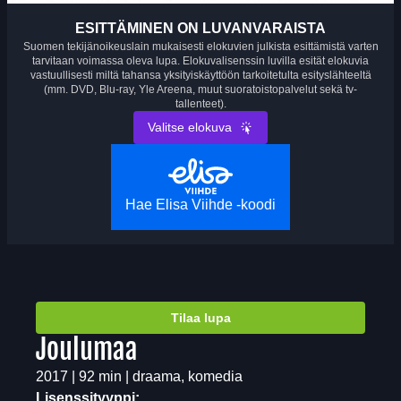
ESITTÄMINEN ON LUVANVARAISTA
Suomen tekijänoikeuslain mukaisesti elokuvien julkista esittämistä varten
tarvitaan voimassa oleva lupa. Elokuvalisenssin luvilla esität elokuvia
vastuullisesti miltä tahansa yksityiskäyttöön tarkoitetulta esityslähteeltä
(mm. DVD, Blu-ray, Yle Areena, muut suoratoistopalvelut sekä tv-
tallenteet).
Valitse elokuva
Hae Elisa Viihde -koodi
Tilaa lupa
Joulumaa
2017 | 92 min | draama, komedia
Lisenssityyppi: