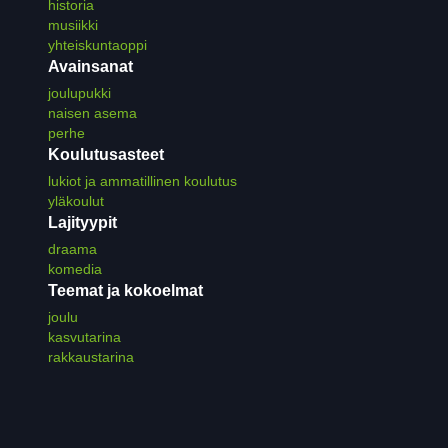
historia
musiikki
yhteiskuntaoppi
Avainsanat
joulupukki
naisen asema
perhe
Koulutusasteet
lukiot ja ammatillinen koulutus
yläkoulut
Lajityypit
draama
komedia
Teemat ja kokoelmat
joulu
kasvutarina
rakkaustarina