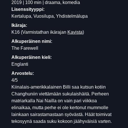
2019 | 100 min | draama, komedia
Lisenssityyppi:
Kertalupa, Vuosilupa, Yhdistelmälupa
Ikäraja:
K16
(Varmistathan ikärajan
Kavista
)
Alkuperäinen nimi:
The Farewell
Alkuperäinen kieli:
Englanti
Arvostelu:
4/5
Kiinalais-amerikkalainen Billi saa kutsun kotiin
Changhuniin viettämään sukulaishäitä. Perheen
matriarkalla Nai Nailla on vain pari viikkoa
elinaikaa, mutta perhe ei ole kertonut mummolle
lainkaan sairastamastaan syövästä. Häät toimivat
tekosyynä saada suku kokoon jäähyväisiä varten.