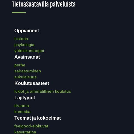
Tietoa
Saatavilla palveluista
Oppiaineet
historia
psykologia
yhteiskuntaoppi
Avainsanat
perhe
sairastuminen
sukulaisuus
Koulutusasteet
lukiot ja ammatillinen koulutus
Lajityypit
draama
komedia
Teemat ja kokoelmat
feelgood-elokuvat
kasvutarina