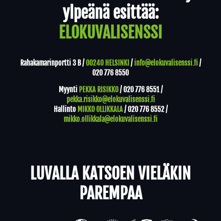
ylpeänä esittää:
ELOKUVALISENSSI
Rahakamarinportti 3 B /
00240 HELSINKI
/
info@elokuvalisenssi.fi
/
020 776 8550
Myynti
PEKKA RISIKKO
/
020 776 8551
/
pekka.risikko@elokuvalisenssi.fi
Hallinto
MIKKO OLLIKKALA
/
020 776 8552
/
mikko.ollikkala@elokuvalisenssi.fi
LUVALLA KATSOEN VIELÄKIN
PAREMPAA