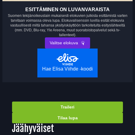
ESITTÄMINEN ON LUVANVARAISTA
Suomen tekijänoikeuslain mukaisesti elokuvien julkista esittämistä varten
tarvitaan voimassa oleva lupa. Elokuvalisenssin luvilla esität elokuvia
vastuullisesti miltä tahansa yksityiskäyttöön tarkoitetulta esityslähteeltä
(mm. DVD, Blu-ray, Yle Areena, muut suoratoistopalvelut sekä tv-
tallenteet).
Valitse elokuva
Hae Elisa Viihde -koodi
Traileri
Tilaa lupa
Jäähyväiset