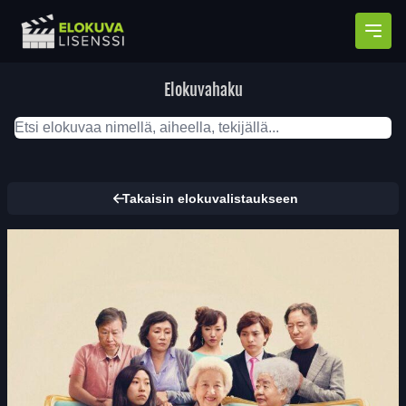
Avaa
Elokuvahaku
Takaisin elokuvalistaukseen