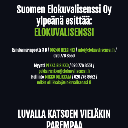
Suomen Elokuvalisenssi Oy
ylpeänä esittää:
ELOKUVALISENSSI
Rahakamarinportti 3 B /
00240 HELSINKI
/
info@elokuvalisenssi.fi
/
020 776 8550
Myynti
PEKKA RISIKKO
/
020 776 8551
/
pekka.risikko@elokuvalisenssi.fi
Hallinto
MIKKO OLLIKKALA
/
020 776 8552
/
mikko.ollikkala@elokuvalisenssi.fi
LUVALLA KATSOEN VIELÄKIN
PAREMPAA