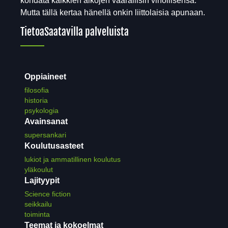
kohdata kaikkien aikojen vaarallisin vihollisensa.
Mutta tällä kertaa hänellä onkin liittolaisia apunaan.
Tietoa
Saatavilla palveluista
Oppiaineet
filosofia
historia
psykologia
Avainsanat
supersankari
Koulutusasteet
lukiot ja ammatillinen koulutus
yläkoulut
Lajityypit
Science fiction
seikkailu
toiminta
Teemat ja kokoelmat