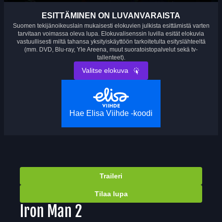
ESITTÄMINEN ON LUVANVARAISTA
Suomen tekijänoikeuslain mukaisesti elokuvien julkista esittämistä varten
tarvitaan voimassa oleva lupa. Elokuvalisenssin luvilla esität elokuvia
vastuullisesti miltä tahansa yksityiskäyttöön tarkoitetulta esityslähteeltä
(mm. DVD, Blu-ray, Yle Areena, muut suoratoistopalvelut sekä tv-
tallenteet).
Valitse elokuva
Hae Elisa Viihde -koodi
Traileri
Tilaa lupa
Iron Man 2