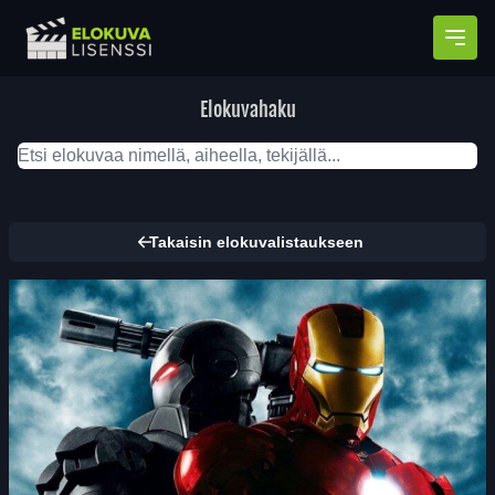
Avaa
Elokuvahaku
Takaisin elokuvalistaukseen