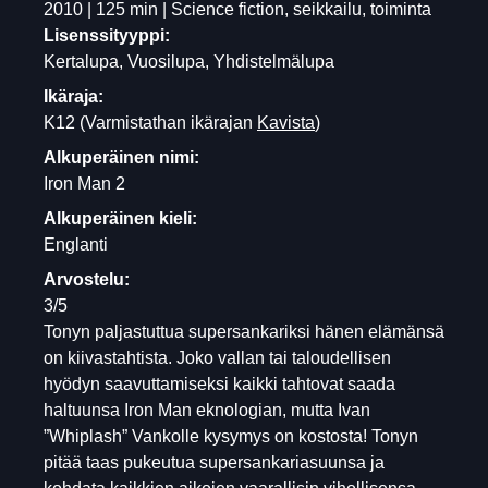
2010 | 125 min | Science fiction, seikkailu, toiminta
Lisenssityyppi:
Kertalupa, Vuosilupa, Yhdistelmälupa
Ikäraja:
K12
(Varmistathan ikärajan
Kavista
)
Alkuperäinen nimi:
Iron Man 2
Alkuperäinen kieli:
Englanti
Arvostelu:
3/5
Tonyn paljastuttua supersankariksi hänen elämänsä
on kiivastahtista. Joko vallan tai taloudellisen
hyödyn saavuttamiseksi kaikki tahtovat saada
haltuunsa Iron Man eknologian, mutta Ivan
”Whiplash” Vankolle kysymys on kostosta! Tonyn
pitää taas pukeutua supersankariasuunsa ja