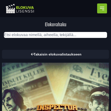
Avaa
Elokuvahaku
Takaisin elokuvalistaukseen