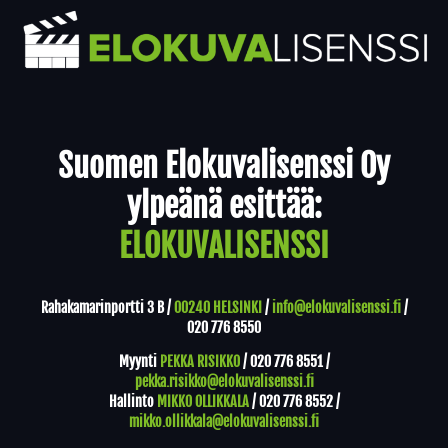
Yhteystiedot
Suomen Elokuvalisenssi Oy
ylpeänä esittää:
ELOKUVALISENSSI
Rahakamarinportti 3 B /
00240 HELSINKI
/
info@elokuvalisenssi.fi
/
020 776 8550
Myynti
PEKKA RISIKKO
/
020 776 8551
/
pekka.risikko@elokuvalisenssi.fi
Hallinto
MIKKO OLLIKKALA
/
020 776 8552
/
mikko.ollikkala@elokuvalisenssi.fi