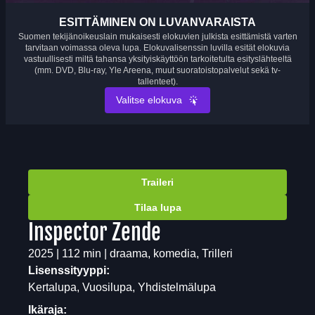
ESITTÄMINEN ON LUVANVARAISTA
Suomen tekijänoikeuslain mukaisesti elokuvien julkista esittämistä varten
tarvitaan voimassa oleva lupa. Elokuvalisenssin luvilla esität elokuvia
vastuullisesti miltä tahansa yksityiskäyttöön tarkoitetulta esityslähteeltä
(mm. DVD, Blu-ray, Yle Areena, muut suoratoistopalvelut sekä tv-
tallenteet).
Valitse elokuva
Traileri
Tilaa lupa
Inspector Zende
2025 | 112 min | draama, komedia, Trilleri
Lisenssityyppi:
Kertalupa, Vuosilupa, Yhdistelmälupa
Ikäraja: