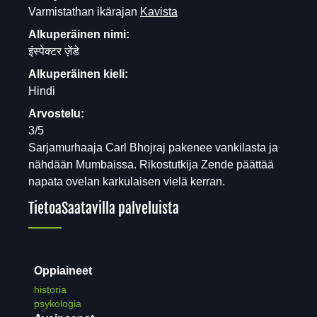
Varmistathan ikärajan
Kavista
Alkuperäinen nimi:
इंस्पेक्टर ज़ेंडे
Alkuperäinen kieli:
Hindi
Arvostelu:
3/5
Sarjamurhaaja Carl Bhojraj pakenee vankilasta ja
nähdään Mumbaissa. Rikostutkija Zende päättää
napata ovelan karkulaisen vielä kerran.
Tietoa
Saatavilla palveluista
Oppiaineet
historia
psykologia