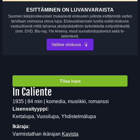
ESITTÄMINEN ON LUVANVARAISTA
Suomen tekijänoikeuslain mukaisesti elokuvien julkista esittämistä varten
tarvitaan voimassa oleva lupa. Elokuvalisenssin luvilla esität elokuvia
vastuullisesti miltä tahansa yksityiskäyttöön tarkoitetulta esityslähteeltä
(mm. DVD, Blu-ray, Yle Areena, muut suoratoistopalvelut sekä tv-
tallenteet).
Valitse elokuva
Tilaa lupa
In Caliente
1935 | 84 min | komedia, musiikki, romanssi
Lisenssityyppi:
Kertalupa, Vuosilupa, Yhdistelmälupa
Ikäraja:
Varmistathan ikärajan
Kavista