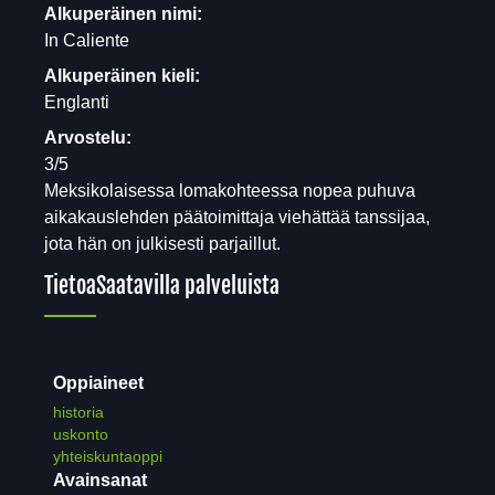
Alkuperäinen nimi:
In Caliente
Alkuperäinen kieli:
Englanti
Arvostelu:
3/5
Meksikolaisessa lomakohteessa nopea puhuva
aikakauslehden päätoimittaja viehättää tanssijaa,
jota hän on julkisesti parjaillut.
Tietoa
Saatavilla palveluista
Oppiaineet
historia
uskonto
yhteiskuntaoppi
Avainsanat