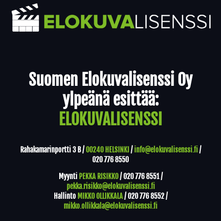
Yhteystiedot
Suomen Elokuvalisenssi Oy
ylpeänä esittää:
ELOKUVALISENSSI
Rahakamarinportti 3 B /
00240 HELSINKI
/
info@elokuvalisenssi.fi
/
020 776 8550
Myynti
PEKKA RISIKKO
/
020 776 8551
/
pekka.risikko@elokuvalisenssi.fi
Hallinto
MIKKO OLLIKKALA
/
020 776 8552
/
mikko.ollikkala@elokuvalisenssi.fi