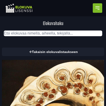
Avaa
Elokuvahaku
Takaisin elokuvalistaukseen