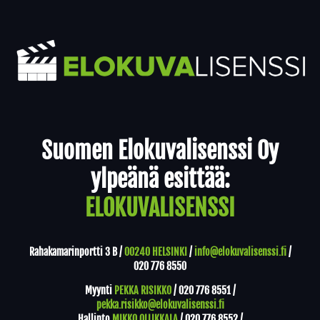
Yhteystiedot
Suomen Elokuvalisenssi Oy
ylpeänä esittää:
ELOKUVALISENSSI
Rahakamarinportti 3 B /
00240 HELSINKI
/
info@elokuvalisenssi.fi
/
020 776 8550
Myynti
PEKKA RISIKKO
/
020 776 8551
/
pekka.risikko@elokuvalisenssi.fi
Hallinto
MIKKO OLLIKKALA
/
020 776 8552
/