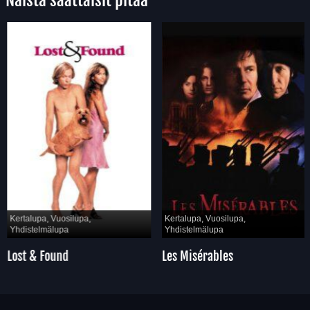
Näistä saattaisit pitää
Kertalupa, Vuosilupa,
Kertalupa, Vuosilupa,
Yhdistelmälupa
Yhdistelmälupa
Lost & Found
Les Misérables