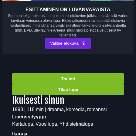
ESITTÄMINEN ON LUVANVARAISTA
Suomen tekijänoikeuslain mukaisesti elokuvien julkista esittämistä varten
tarvitaan voimassa oleva lupa. Elokuvalisenssin luvilla esität elokuvia
vastuullisesti miltä tahansa yksityiskäyttöön tarkoitetulta esityslähteeltä
(mm. DVD, Blu-ray, Yle Areena, muut suoratoistopalvelut sekä tv-
tallenteet).
Valitse elokuva
Traileri
Tilaa lupa
Ikuisesti sinun
1998 | 118 min | draama, komedia, romanssi
Lisenssityyppi:
Kertalupa, Vuosilupa, Yhdistelmälupa
Ikäraja: