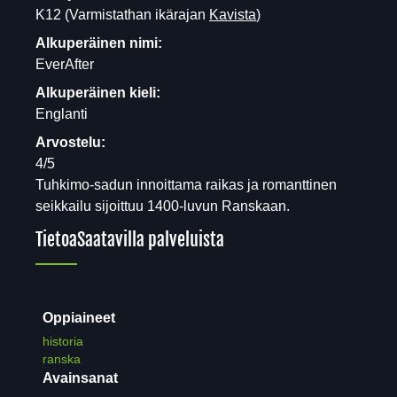
K12
(Varmistathan ikärajan
Kavista
)
Alkuperäinen nimi:
EverAfter
Alkuperäinen kieli:
Englanti
Arvostelu:
4/5
Tuhkimo-sadun innoittama raikas ja romanttinen
seikkailu sijoittuu 1400-luvun Ranskaan.
Tietoa
Saatavilla palveluista
Oppiaineet
historia
ranska
Avainsanat