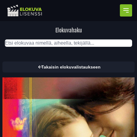
Avaa
Elokuvahaku
Takaisin elokuvalistaukseen