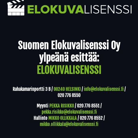
Yhteystiedot
Suomen Elokuvalisenssi Oy
ylpeänä esittää:
ELOKUVALISENSSI
Rahakamarinportti 3 B /
00240 HELSINKI
/
info@elokuvalisenssi.fi
/
020 776 8550
Myynti
PEKKA RISIKKO
/
020 776 8551
/
pekka.risikko@elokuvalisenssi.fi
Hallinto
MIKKO OLLIKKALA
/
020 776 8552
/
mikko.ollikkala@elokuvalisenssi.fi