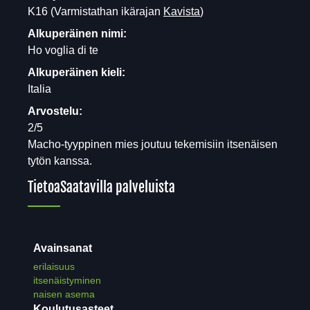
K16
(Varmistathan ikärajan
Kavista
)
Alkuperäinen nimi:
Ho voglia di te
Alkuperäinen kieli:
Italia
Arvostelu:
2/5
Macho-tyyppinen mies joutuu tekemisiin itsenäisen
tytön kanssa.
Tietoa
Saatavilla palveluista
Avainsanat
erilaisuus
itsenäistyminen
naisen asema
Koulutusasteet