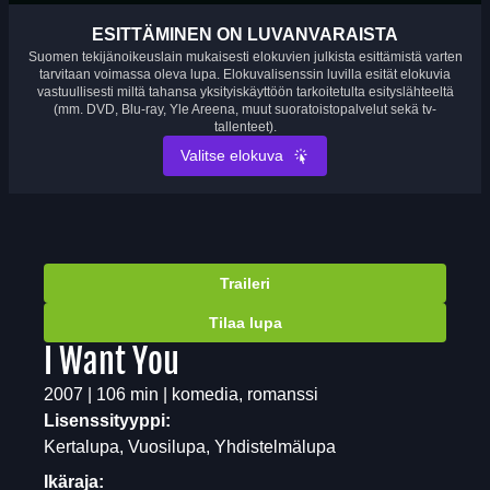
ESITTÄMINEN ON LUVANVARAISTA
Suomen tekijänoikeuslain mukaisesti elokuvien julkista esittämistä varten
tarvitaan voimassa oleva lupa. Elokuvalisenssin luvilla esität elokuvia
vastuullisesti miltä tahansa yksityiskäyttöön tarkoitetulta esityslähteeltä
(mm. DVD, Blu-ray, Yle Areena, muut suoratoistopalvelut sekä tv-
tallenteet).
Valitse elokuva
Traileri
Tilaa lupa
I Want You
2007 | 106 min | komedia, romanssi
Lisenssityyppi:
Kertalupa, Vuosilupa, Yhdistelmälupa
Ikäraja: